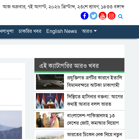
আজ শুক্রবার, ৭ই আগস্ট, ২০২৬ খ্রিস্টাব্দ, ২৩শে শ্রাবণ, ১৪৩৩ বঙ্গাব্দ
েলাধুলা
চাকরির খবর
English News
আরও
এই ক্যাটাগরির আরও খবর
প্রযুক্তিগত ত্রুটির কারণে ইতালি
বিমানবন্দরে আটকা ঢাকাগামী
বিমান, ভেতরে আড়াই শতাধিক
দিল্লিতে হাসিনার বক্তব্য: আগের
যাত্রী
কথাই আবার বলল ভারত
বাংলাদেশ-পাকিস্তানসহ ১৩
দেশের জোট, কমান্ডার নিয়োগ
দিল সৌদি আরব
ভারতের চিকেন নেক নিয়ে নতুন