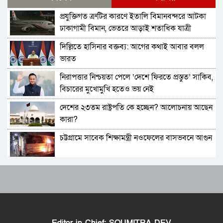
ভারতীয় এমপির
প্রযুক্তিগত ত্রুটির কারণে ইতালি বিমানবন্দরে আটকা
মোদিকে নেতানিয়াহুর ফোন; ইসরায়েলের সঙ্গে ঘনিষ্ট
ঢাকাগামী বিমান, ভেতরে আড়াই শতাধিক যাত্রী
সম্পর্ক গড়তে চায় ভারত
দিল্লিতে হাসিনার বক্তব্য: আগের কথাই আবার বলল
পাকিস্তানে প্রধান ৩ শহরের বাইরে সংবাদ সংগ্রহে
ভারত
বিদেশি গণমাধ্যমের ওপর বিধিনিষেধ
নিরাপত্তার নিশ্চয়তা পেলে ‘দেশে ফিরতে প্রস্তুত’ সাকিব,
বাংলাদেশে যা চলছে, সেটা অমানবিক: দিলীপ ঘোষ
বিচারের মুখোমুখি হতেও ভয় নেই
দেশের ২৩তম রাষ্ট্রপতি কে হচ্ছেন? আলোচনায় আছেন
পাকিস্তানের ইসলামাবাদে জুলাই গণঅভ্যুত্থান দিবস
কারা?
পালিত
চট্টগ্রামে সাবেক শিক্ষামন্ত্রী নওফেলের বাসভবনে আগুন
২০ মিনিটে ভয়াবহ ৭ বিস্ফোরণে কাঁপলো দুবাই
বাংলাদেশ-পাকিস্তানসহ ১৩ দেশের জোট, কমান্ডার
ইরাক সফরে হঠাৎ ইরানের পররাষ্ট্রমন্ত্রী আব্বাস
নিয়োগ দিল সৌদি আরব
আরাগচি
ভারতের চিকেন নেক নিয়ে নতুন পরিকল্পনা
শেখ হাসিনার বক্তব্য দেওয়ার সঙ্গে ভারত সরকারের
কোনও সম্পর্ক নেই: রণধীর জয়সোয়াল