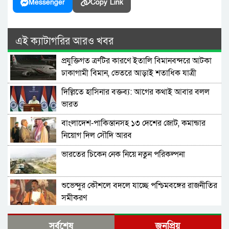
Messenger
Copy Link
এই ক্যাটাগরির আরও খবর
প্রযুক্তিগত ত্রুটির কারণে ইতালি বিমানবন্দরে আটকা
ঢাকাগামী বিমান, ভেতরে আড়াই শতাধিক যাত্রী
দিল্লিতে হাসিনার বক্তব্য: আগের কথাই আবার বলল
ভারত
বাংলাদেশ-পাকিস্তানসহ ১৩ দেশের জোট, কমান্ডার
নিয়োগ দিল সৌদি আরব
ভারতের চিকেন নেক নিয়ে নতুন পরিকল্পনা
শুভেন্দুর কৌশলে বদলে যাচ্ছে পশ্চিমবঙ্গের রাজনীতির
সমীকরণ
বাংলাদেশের সঙ্গে ফারাক্কা চুক্তি নবায়ন না করার দাবি
সর্বশেষ
জনপ্রিয়