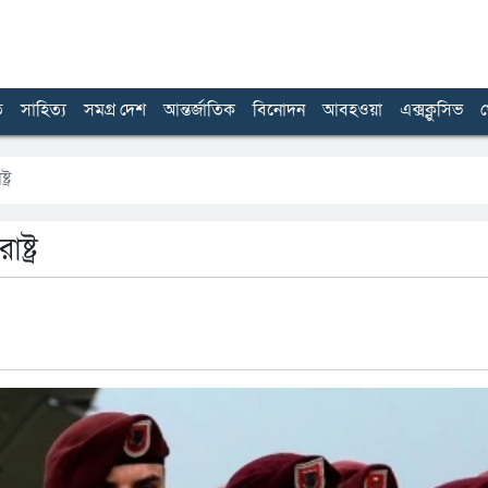
ত
সাহিত্য
সমগ্র দেশ
আন্তর্জাতিক
বিনোদন
আবহওয়া
এক্সক্লুসিভ
খ
্র
্ট্র