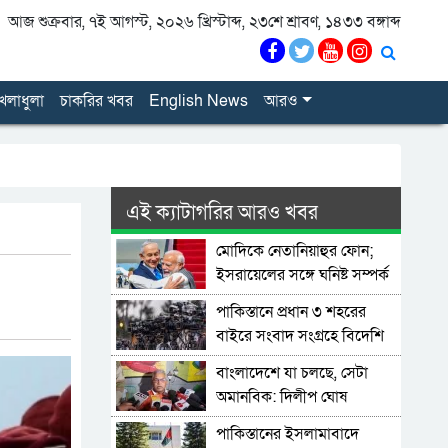
আজ শুক্রবার, ৭ই আগস্ট, ২০২৬ খ্রিস্টাব্দ, ২৩শে শ্রাবণ, ১৪৩৩ বঙ্গাব্দ
েলাধুলা
চাকরির খবর
English News
আরও
এই ক্যাটাগরির আরও খবর
মোদিকে নেতানিয়াহুর ফোন;
ইসরায়েলের সঙ্গে ঘনিষ্ট সম্পর্ক
গড়তে চায় ভারত
পাকিস্তানে প্রধান ৩ শহরের
বাইরে সংবাদ সংগ্রহে বিদেশি
গণমাধ্যমের ওপর বিধিনিষেধ
বাংলাদেশে যা চলছে, সেটা
অমানবিক: দিলীপ ঘোষ
পাকিস্তানের ইসলামাবাদে