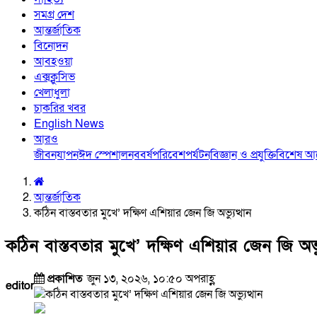
সমগ্র দেশ
আন্তর্জাতিক
বিনোদন
আবহওয়া
এক্সক্লুসিভ
খেলাধুলা
চাকরির খবর
English News
আরও
জীবনযাপন
ঈদ স্পেশাল
নববর্ষ
পরিবেশ
পর্যটন
বিজ্ঞান ও প্রযুক্তি
বিশেষ 
আন্তর্জাতিক
কঠিন বাস্তবতার মুখে’ দক্ষিণ এশিয়ার জেন জি অভ্যুত্থান
কঠিন বাস্তবতার মুখে’ দক্ষিণ এশিয়ার জেন জি অভ্য
প্রকাশিত
জুন ১৩, ২০২৬, ১০:৫০ অপরাহ্ণ
editor