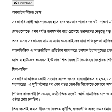
📸 Download
অনলাইন নিউজ ডেস্ক
সরকারবিরোধী আন্দোলনের হাত ধরে ক্ষমতার পালাবদল ঘটা দক্ষিণ এশিয়া
দেশগুলোতে এখন পর্যন্ত জনসমর্থন ধরে রেখেছে তরুণদের নেতৃত্বে গড় 
তবে এসব সরকারের সামনে এখন ঘরে-বাইরের নানা প্রতিকূলতা হাজির হয়
লন্ডনভিত্তিক এ আন্তর্জাতিক প্রতিষ্ঠান মনে করে, চলমান ইরান যুদ্ধের
চ্যাথাম হাউজের ওয়েবসাইটে প্রকাশিত নিবন্ধটি লিখেছেন বিশ্লেষক শ
মিল-অমিল
সরকারি চাকরিতে কোটা সংস্কার আন্দোলনের ধারাবাহিকতায় ২০২৪ সালের
সরকারের। এ ‍দুটি ঘটনার পর গেল বছর জেন-জি বিক্ষোভে নেপালে ক্ষম
শিতিজ বাজপেয়ী লিখেছেন, অর্থনৈতিক সংকট, আর্থ-সামাজিক চাপ ও অ
ওঠার চেষ্টা চলছিল।
তিন দেশেই ক্ষমতাসীনদের বিরুদ্ধে দুর্নীতি, স্বজনপ্রীতি এবং ক্রমবর্ধমা