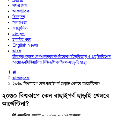
সমগ্র দেশ
আন্তর্জাতিক
বিনোদন
আবহওয়া
এক্সক্লুসিভ
খেলাধুলা
চাকরির খবর
English News
আরও
জীবনযাপন
ঈদ স্পেশাল
নববর্ষ
পরিবেশ
পর্যটন
বিজ্ঞান ও প্রযুক্তি
বিশেষ
আয়োজন
মিডিয়া
লিড নিউজ
শিক্ষা
শিল্প-সংস্কৃতি
স্বাস্থ্য
আন্তর্জাতিক
২০৩০ বিশ্বকাপে কেন বাছাইপর্ব ছাড়াই খেলবে আর্জেন্টিনা?
২০৩০ বিশ্বকাপে কেন বাছাইপর্ব ছাড়াই খেলবে
আর্জেন্টিনা?
প্রকাশিত
জুলাই ৮, ২০২৬, ০৫:২৭ অপরাহ্ণ