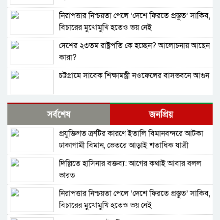
নিরাপত্তার নিশ্চয়তা পেলে ‘দেশে ফিরতে প্রস্তুত’ সাকিব,
বিচারের মুখোমুখি হতেও ভয় নেই
দেশের ২৩তম রাষ্ট্রপতি কে হচ্ছেন? আলোচনায় আছেন
কারা?
চট্টগ্রামে সাবেক শিক্ষামন্ত্রী নওফেলের বাসভবনে আগুন
বাংলাদেশ-পাকিস্তানসহ ১৩ দেশের জোট, কমান্ডার
সর্বশেষ
জনপ্রিয়
নিয়োগ দিল সৌদি আরব
প্রযুক্তিগত ত্রুটির কারণে ইতালি বিমানবন্দরে আটকা
ভারতের চিকেন নেক নিয়ে নতুন পরিকল্পনা
ঢাকাগামী বিমান, ভেতরে আড়াই শতাধিক যাত্রী
দিল্লিতে হাসিনার বক্তব্য: আগের কথাই আবার বলল
জাতীয় সংসদের বিশেষ অধিবেশন ডাকা হচ্ছে
ভারত
নিরাপত্তার নিশ্চয়তা পেলে ‘দেশে ফিরতে প্রস্তুত’ সাকিব,
বগুড়ায় ও সিলেটে দুই ঘণ্টার ব্যবধানে সড়ক দুর্ঘটনায়
বিচারের মুখোমুখি হতেও ভয় নেই
শিশুসহ প্রাণ গেল ১৫ জনের