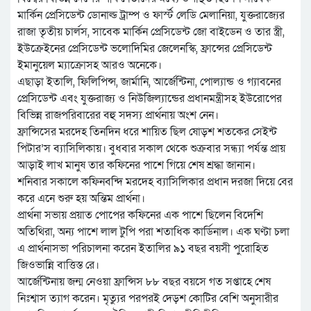
মার্কিন প্রেসিডেন্ট ডোনাল্ড ট্রাম্প ও ফার্স্ট লেডি মেলানিয়া, যুক্তরাজ্যের
রাজা তৃতীয় চার্লস, সাবেক মার্কিন প্রেসিডেন্ট জো বাইডেন ও তার স্ত্রী,
ইউক্রেইনের প্রেসিডেন্ট ভলোদিমির জেলেনস্কি, ফ্রান্সের প্রেসিডেন্ট
ইমানুয়েল ম্যাক্রোসহ আরও অনেকে।
এছাড়া ইতালি, ফিলিপিন্স, জার্মানি, আর্জেন্টিনা, পোল্যান্ড ও গ্যাবনের
প্রেসিডেন্ট এবং যুক্তরাজ্য ও নিউজিল্যান্ডের প্রধানমন্ত্রীসহ ইউরোপের
বিভিন্ন রাজপরিবারের বহু সদস্য প্রার্থনায় অংশ নেন।
ফ্রান্সিসের মরদেহ তিনদিন ধরে শায়িত ছিল ষোড়শ শতকের সেইন্ট
পিটার’স ব্যাসিলিকায়। বুধবার সকাল থেকে শুক্রবার সন্ধ্যা পর্যন্ত প্রায়
আড়াই লাখ মানুষ তার কফিনের পাশে গিয়ে শেষ শ্রদ্ধা জানান।
শনিবার সকালে কফিনবন্দি মরদেহ ব্যাসিলিকার প্রধান দরজা দিয়ে বের
করে এনে শুরু হয় অন্তিম প্রার্থনা।
প্রার্থনা সভায় প্রয়াত পোপের কফিনের এক পাশে ছিলেন বিদেশি
অতিথিরা, অন্য পাশে লাল টুপি পরা শতাধিক কার্ডিনাল। এক ঘণ্টা চলা
এ প্রার্থনাসভা পরিচালনা করেন ইতালির ৯১ বছর বয়সী পুরোহিত
জিওভান্নি বাত্তিস্ত রে।
আর্জেন্টিনায় জন্ম নেওয়া ফ্রান্সিস ৮৮ বছর বয়সে গত সপ্তাহে শেষ
নিঃশ্বাস ত্যাগ করেন। মৃত্যুর পরপরই দেড়শ কোটির বেশি অনুসারীর