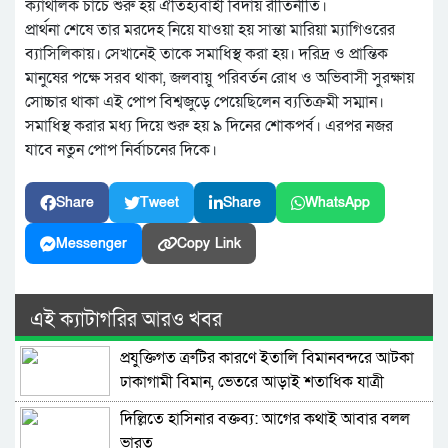
ক্যাথলিক চার্চে শুরু হয় ঐতিহ্যবাহী বিদায় রীতিনীতি।
প্রার্থনা শেষে তার মরদেহ নিয়ে যাওয়া হয় সান্তা মারিয়া ম্যাগিওরের
ব্যাসিলিকায়। সেখানেই তাকে সমাধিস্থ করা হয়। দরিদ্র ও প্রান্তিক
মানুষের পক্ষে সরব থাকা, জলবায়ু পরিবর্তন রোধ ও অভিবাসী সুরক্ষায়
সোচ্চার থাকা এই পোপ বিশ্বজুড়ে পেয়েছিলেন ব্যতিক্রমী সম্মান।
সমাধিস্থ করার মধ্য দিয়ে শুরু হয় ৯ দিনের শোকপর্ব। এরপর নজর
যাবে নতুন পোপ নির্বাচনের দিকে।
Share
Tweet
Share
WhatsApp
Messenger
Copy Link
এই ক্যাটাগরির আরও খবর
প্রযুক্তিগত ত্রুটির কারণে ইতালি বিমানবন্দরে আটকা
ঢাকাগামী বিমান, ভেতরে আড়াই শতাধিক যাত্রী
দিল্লিতে হাসিনার বক্তব্য: আগের কথাই আবার বলল
ভারত