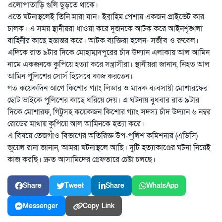
এলোপাতাড়ি গুলি ছুড়তে থাকে।
এতে ঘটনাস্থলেই তিনি মারা যান। ইব্রাহিম পেশায় একজন প্রাইভেট কার
চালক। এ সময় স্থানীয়রা ধাওয়া করে দুজনকে আটক করে আইনশৃঙ্খলা
বাহিনীর কাছে হস্তান্তর করে। আটক ব্যক্তিরা হলেন- সজীব ও রুবেল।
এদিকে রাত ৯টার দিকে মোহাম্মদপুরের চাঁদ উদ্যান এলাকায় আল আমিন
নামে একজনকে কুপিয়ে হত্যা করে সন্ত্রাসীরা। স্থানীয়রা জানান, নিহত আল
আমিন পুলিশের সোর্স হিসেবে কাজ করতেন।
গত কয়েকদিন আগে কিশোর গ্যাং লিডার ও মাদক ব্যবসায়ী মোশারফের
ছোট ভাইকে পুলিশের কাছে ধরিয়ে দেয়। এ ঘটনায় বুধবার রাত ৯টার
দিকে মোশারফ, গিট্টুসহ কয়েকজন কিশোর গ্যাং সদস্য চাঁদ উদ্যান ৬ নম্বর
রোডের মাথায় কুপিয়ে আল আমিনকে হত্যা করে।
এ বিষয়ে তেজগাঁও বিভাগের অতিরিক্ত উপ-পুলিশ কমিশনার (এডিসি)
জুয়েল রানা জানান, আমরা ঘটনাস্থলে আছি। দুটি হত্যাকাণ্ডের ঘটনা নিয়েই
কাজ করছি। দ্রুত আসামিদের গ্রেফতারে চেষ্টা চলছে।
Share
Tweet
Share
WhatsApp
Messenger
Copy Link