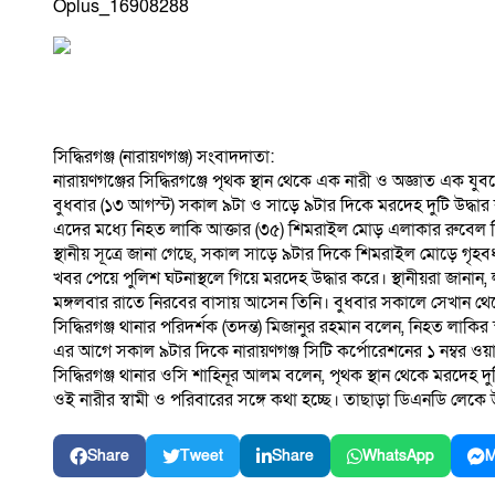
Oplus_16908288
সিদ্ধিরগঞ্জ (নারায়ণগঞ্জ) সংবাদদাতা:
নারায়ণগঞ্জের সিদ্ধিরগঞ্জে পৃথক স্থান থেকে এক নারী ও অজ্ঞাত এক য
বুধবার (১৩ আগস্ট) সকাল ৯টা ও সাড়ে ৯টার দিকে মরদেহ দুটি উদ্ধার 
এদের মধ্যে নিহত লাকি আক্তার (৩৫) শিমরাইল মোড় এলাকার রুবেল মিয়া
স্থানীয় সূত্রে জানা গেছে, সকাল সাড়ে ৯টার দিকে শিমরাইল মোড়ে গৃ
খবর পেয়ে পুলিশ ঘটনাস্থলে গিয়ে মরদেহ উদ্ধার করে। স্থানীয়রা জানান, 
মঙ্গলবার রাতে নিরবের বাসায় আসেন তিনি। বুধবার সকালে সেখান থেকে
সিদ্ধিরগঞ্জ থানার পরিদর্শক (তদন্ত) মিজানুর রহমান বলেন, নিহত লাক
এর আগে সকাল ৯টার দিকে নারায়ণগঞ্জ সিটি কর্পোরেশনের ১ নম্বর ওয়
সিদ্ধিরগঞ্জ থানার ওসি শাহিনূর আলম বলেন, পৃথক স্থান থেকে মরদেহ দ
ওই নারীর স্বামী ও পরিবারের সঙ্গে কথা হচ্ছে। তাছাড়া ডিএনডি লেকে
Share
Tweet
Share
WhatsApp
M