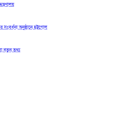
্ত্রণালয়
র সংবর্ধনা অনুষ্ঠানে হট্টগোল
লো নতুন তথ্য