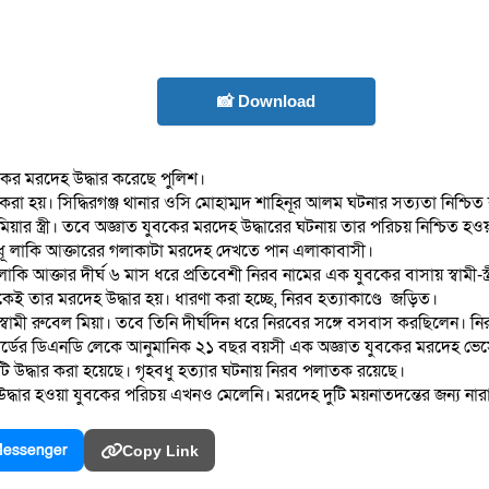
📸 Download
ুবকের মরদেহ উদ্ধার করেছে পুলিশ।
করা হয়। সিদ্ধিরগঞ্জ থানার ওসি মোহাম্মদ শাহিনূর আলম ঘটনার সত্যতা নিশ্চি
র স্ত্রী। তবে অজ্ঞাত যুবকের মরদেহ উদ্ধারের ঘটনায় তার পরিচয় নিশ্চিত হওয়
হবধূ লাকি আক্তারের গলাকাটা মরদেহ দেখতে পান এলাকাবাসী।
লাকি আক্তার দীর্ঘ ৬ মাস ধরে প্রতিবেশী নিরব নামের এক যুবকের বাসায় স্বামী-স
ই তার মরদেহ উদ্ধার হয়। ধারণা করা হচ্ছে, নিরব হত্যাকাণ্ডে জড়িত।
ির স্বামী রুবেল মিয়া। তবে তিনি দীর্ঘদিন ধরে নিরবের সঙ্গে বসবাস করছিলেন।
ার্ডের ডিএনডি লেকে আনুমানিক ২১ বছর বয়সী এক অজ্ঞাত যুবকের মরদেহ ভেসে
ুটি উদ্ধার করা হয়েছে। গৃহবধু হত্যার ঘটনায় নিরব পলাতক রয়েছে।
 উদ্ধার হওয়া যুবকের পরিচয় এখনও মেলেনি। মরদেহ দুটি ময়নাতদন্তের জন্য না
essenger
Copy Link