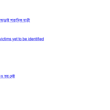
ে আড়াই শতাধিক যাত্রী
ictims yet to be identified
তেও ভয় নেই