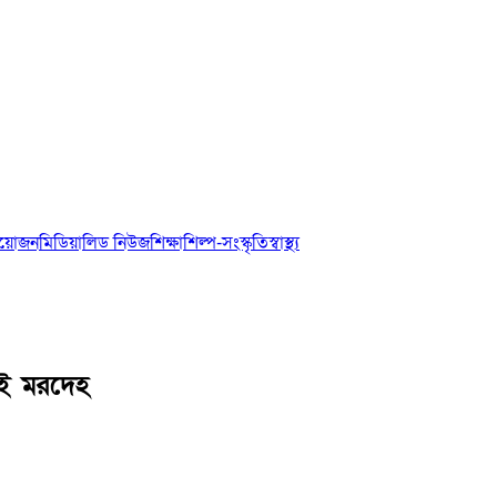
আয়োজন
মিডিয়া
লিড নিউজ
শিক্ষা
শিল্প-সংস্কৃতি
স্বাস্থ্য
ুই মরদেহ