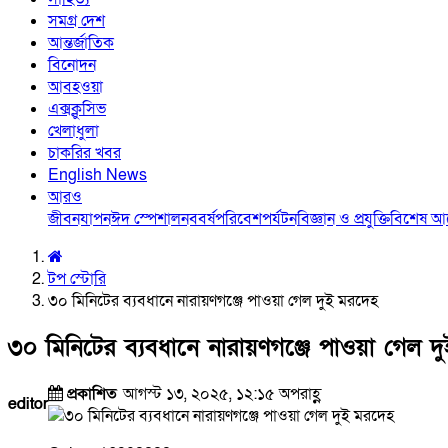
সমগ্র দেশ
আন্তর্জাতিক
বিনোদন
আবহওয়া
এক্সক্লুসিভ
খেলাধুলা
চাকরির খবর
English News
আরও
জীবনযাপন
ঈদ স্পেশাল
নববর্ষ
পরিবেশ
পর্যটন
বিজ্ঞান ও প্রযুক্তি
বিশেষ 
টপ স্টোরি
৩০ মিনিটের ব্যবধানে নারায়ণগঞ্জে পাওয়া গেল দুই মরদেহ
৩০ মিনিটের ব্যবধানে নারায়ণগঞ্জে পাওয়া গেল দ
প্রকাশিত
আগস্ট ১৩, ২০২৫, ১২:১৫ অপরাহ্ণ
editor