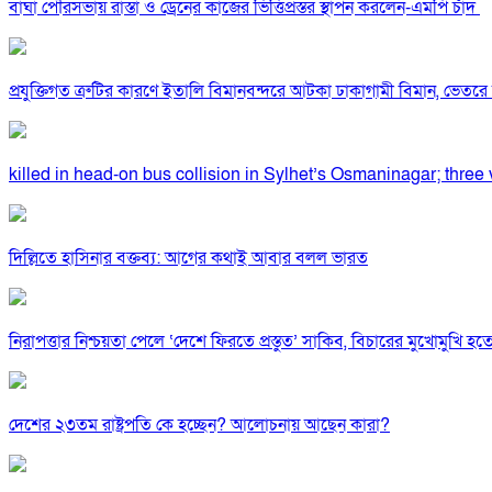
বাঘা পৌরসভায় রাস্তা ও ড্রেনের কাজের ভিত্তিপ্রস্তর স্থাপন করলেন-এমপি চাঁদ
প্রযুক্তিগত ত্রুটির কারণে ইতালি বিমানবন্দরে আটকা ঢাকাগামী বিমান, ভেতর
killed in head-on bus collision in Sylhet’s Osmaninagar; three v
দিল্লিতে হাসিনার বক্তব্য: আগের কথাই আবার বলল ভারত
নিরাপত্তার নিশ্চয়তা পেলে ‘দেশে ফিরতে প্রস্তুত’ সাকিব, বিচারের মুখোমুখি হ
দেশের ২৩তম রাষ্ট্রপতি কে হচ্ছেন? আলোচনায় আছেন কারা?