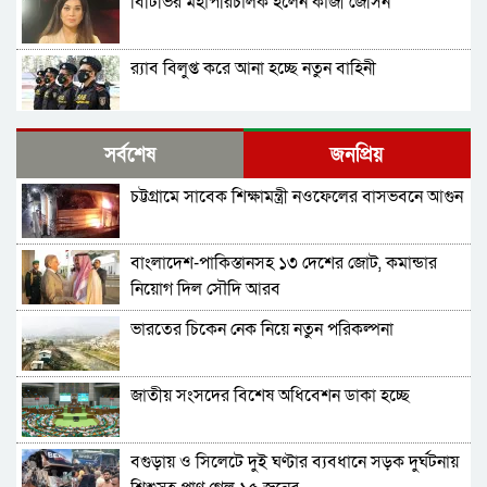
বিটিভির মহাপরিচালক হলেন কাজী জেসিন
র‍্যাব বিলুপ্ত করে আনা হচ্ছে নতুন বাহিনী
ভারত সফরের সিদ্ধান্ত প্রধানমন্ত্রী নেবেন: পররাষ্ট্র
সর্বশেষ
জনপ্রিয়
প্রতিমন্ত্রী
চট্টগ্রামে সাবেক শিক্ষামন্ত্রী নওফেলের বাসভবনে আগুন
সচিব পদে পদোন্নতি পেলেন জেসমিন নাহার
বাংলাদেশ-পাকিস্তানসহ ১৩ দেশের জোট, কমান্ডার
পুলিশের ৭ কর্মকর্তাকে বদলি
নিয়োগ দিল সৌদি আরব
ভারতের চিকেন নেক নিয়ে নতুন পরিকল্পনা
পাইপলাইনের মাধ্যমে ভারত থেকে আরও বেশি
ডিজেল চেয়েছি: জ্বালানিমন্ত্রী
জাতীয় সংসদের বিশেষ অধিবেশন ডাকা হচ্ছে
যথাযোগ্য মর্যাদায় সিলেটে জুলাই গণঅভ্যুত্থান দিবস
পালিত
বগুড়ায় ও সিলেটে দুই ঘণ্টার ব্যবধানে সড়ক দুর্ঘটনায়
শেখ হাসিনাকে কথা বলতে দেওয়া দুই দেশের