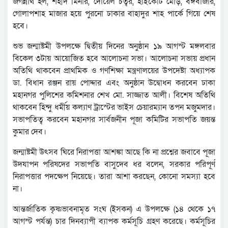
জগন্নাথ হল, শহীদ মিনার, দোয়েল চত্বর, হাইকোর্ট মোড়, বঙ্গবাজার,
গোলাপশাহ মাজার হয়ে পুরনো ঢাকার বাহাদুর শাহ পার্কে গিয়ে শেষ
হবে।
শুভ জন্মাষ্টমী উপলক্ষে দ্বিতীয় দিনের অনুষ্ঠান ১৯ আগস্ট মঙ্গলবার
বিকেল ৩টায় আয়োজিত হবে আলোচনা সভা। আলোচনা সভায় প্রধান
অতিথি থাকবেন প্রাথমিক ও গণশিক্ষা মন্ত্রণালয়ের উপদেষ্টা অধ্যাপক
ডা. বিধান রঞ্জন রায় পোদ্দার এবং অনুষ্ঠান উদ্বোধন করবেন ঢাকা
মহানগর পুলিশের কমিশনার শেখ মো. সাজ্জাত আলী। বিশেষ অতিথি
থাকবেন হিন্দু ধর্মীয় কল্যাণ ট্রাস্টের ভাইস চেয়ারম্যান তপন মজুমদার।
সভাপতিত্ব করবেন মহানগর সার্বজনীন পূজা কমিটির সভাপতি জয়ন্ত
কুমার দেব।
জন্মাষ্টমী উৎসব ঘিরে নিরাপত্তা আশঙ্কা আছে কি না প্রশ্নের জবাবে পূজা
উদযাপন পরিষদের সভাপতি বাসুদেব ধর বলেন, সরকার পরিপূর্ণ
নিরাপত্তার পদক্ষেপ নিয়েছে। তারা আশা করছেন, কোনো সমস্যা হবে
না।
আন্তর্জাতিক কৃষ্ণভাবনামৃত সংঘ (ইসকন) এ উপলক্ষে (১৪ থেকে ১৭
আগস্ট পর্যন্ত) চার দিনব্যাপী ব্যাপক কর্মসূচি গ্রহণ করেছে। কর্মসূচির