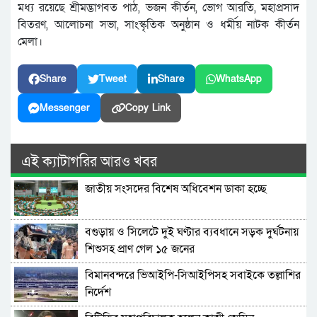
মধ্য রয়েছে শ্রীমদ্ভাগবত পাঠ, ভজন কীর্তন, ভোগ আরতি, মহাপ্রসাদ
বিতরণ, আলোচনা সভা, সাংস্কৃতিক অনুষ্ঠান ও ধর্মীয় নাটক কীর্তন
মেলা।
Share
Tweet
Share
WhatsApp
Messenger
Copy Link
এই ক্যাটাগরির আরও খবর
জাতীয় সংসদের বিশেষ অধিবেশন ডাকা হচ্ছে
বগুড়ায় ও সিলেটে দুই ঘণ্টার ব্যবধানে সড়ক দুর্ঘটনায়
শিশুসহ প্রাণ গেল ১৫ জনের
বিমানবন্দরে ভিআইপি-সিআইপিসহ সবাইকে তল্লাশির
নির্দেশ