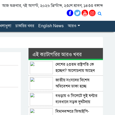
আজ শুক্রবার, ৭ই আগস্ট, ২০২৬ খ্রিস্টাব্দ, ২৩শে শ্রাবণ, ১৪৩৩ বঙ্গাব্দ
েলাধুলা
চাকরির খবর
English News
আরও
এই ক্যাটাগরির আরও খবর
দেশের ২৩তম রাষ্ট্রপতি কে
হচ্ছেন? আলোচনায় আছেন
কারা?
জাতীয় সংসদের বিশেষ
অধিবেশন ডাকা হচ্ছে
বগুড়ায় ও সিলেটে দুই ঘণ্টার
ব্যবধানে সড়ক দুর্ঘটনায়
শিশুসহ প্রাণ গেল ১৫ জনের
বিমানবন্দরে ভিআইপি-