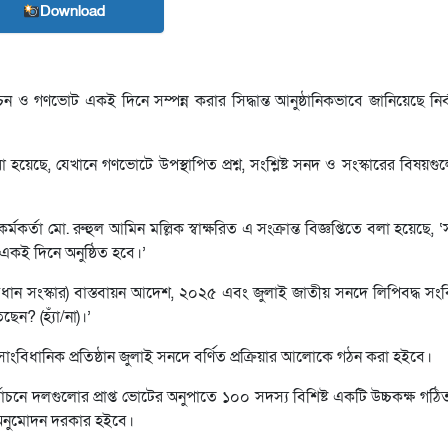
Download
াচন ও গণভোট একই দিনে সম্পন্ন করার সিদ্ধান্ত আনুষ্ঠানিকভাবে জানিয়েছে নি
 হয়েছে, যেখানে গণভোটে উপস্থাপিত প্রশ্ন, সংশ্লিষ্ট সনদ ও সংস্কারের বিষয়গুল
্তা মো. রুহুল আমিন মল্লিক স্বাক্ষরিত এ সংক্রান্ত বিজ্ঞপ্তিতে বলা হয়েছে, ‘
একই দিনে অনুষ্ঠিত হবে।’
িধান সংস্কার) বাস্তবায়ন আদেশ, ২০২৫ এবং জুলাই জাতীয় সনদে লিপিবদ্ধ সংবি
েন? (হ্যাঁ/না)।’
য সাংবিধানিক প্রতিষ্ঠান জুলাই সনদে বর্ণিত প্রক্রিয়ার আলোকে গঠন করা হইবে।
বাচনে দলগুলোর প্রাপ্ত ভোটের অনুপাতে ১০০ সদস্য বিশিষ্ট একটি উচ্চকক্ষ গ
 অনুমোদন দরকার হইবে।