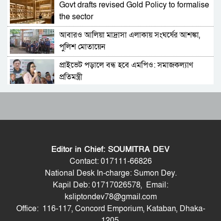
Govt drafts revised Gold Policy to formalise
ভারত সফরের সিদ্ধান্ত প্রধানমন্ত্রী নেবেন: পররাষ্ট্র
the sector
প্রতিমন্ত্রী
আবারও আলিয়া মাদ্রাসা এলাকায় সংঘর্ষের আশঙ্কা,
সচিব পদে পদোন্নতি পেলেন জেসমিন নাহার
পুলিশ মোতায়েন
প্রাইভেট পড়ালে বন্ধ হবে এমপিও: সমাজকল্যাণ
পুলিশের ৭ কর্মকর্তাকে বদলি
প্রতিমন্ত্রী
৫৪ রানে অলআউট হয়ে ইনিংস ব্যবধানে হারল
পাইপলাইনের মাধ্যমে ভারত থেকে আরও বেশি
বাংলাদেশ
ডিজেল চেয়েছি: জ্বালানিমন্ত্রী
ড্যাবের প্রতিষ্ঠাবার্ষিকীতে চিকিৎসক সমাবেশের
যথাযোগ্য মর্যাদায় সিলেটে জুলাই গণঅভ্যুত্থান দিবস
উদ্বোধন করলেন প্রধানমন্ত্রী
পালিত
Editor in Chief: SOUMITRA DEV
ভারতের হিমাচলে বাস উল্টে নিহত ৮, আহত ১০
শেখ হাসিনাকে কথা বলতে দেওয়া দুই দেশের
Contact: 017111-66826
সম্পর্কের জন্য ক্ষতিকর: পররাষ্ট্র মন্ত্রণালয়
National Desk In-charge: Sumon Dey.
Kapil Deb: 01717026578, Email:
ট্রাম্পের ‘অবৈধ ইরান যুদ্ধ’ বন্ধে মার্কিন সিনেটরদের
ভিডিও ডকুমেন্টারি প্রদর্শনের পর ‘ভুয়া’ স্লোগান, জুলাই
ksliptondev78@gmail.com
প্রস্তাব
যোদ্ধা ও শহিদ পরিবারের সংবর্ধনা অনুষ্ঠানে হট্টগোল
Office: 116-117, Concord Emporium, Kataban, Dhaka-
ভারত-চীনসহ ৫টি দেশের ওপর ১০০ শতাংশ শুল্ক
1205.