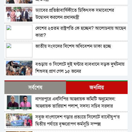
ড্যাবের প্রতিষ্ঠাবার্ষিকীতে চিকিৎসক সমাবেশের
উদ্বোধন করলেন প্রধানমন্ত্রী
দেশের ২৩তম রাষ্ট্রপতি কে হচ্ছেন? আলোচনায় আছেন
কারা?
জাতীয় সংসদের বিশেষ অধিবেশন ডাকা হচ্ছে
বগুড়ায় ও সিলেটে দুই ঘণ্টার ব্যবধানে সড়ক দুর্ঘটনায়
শিশুসহ প্রাণ গেল ১৫ জনের
বিমানবন্দরে ভিআইপি-সিআইপিসহ সবাইকে তল্লাশির
সর্বশেষ
জনপ্রিয়
নির্দেশ
নাগরপুরে এনসিপির আহ্বায়ক কমিটি অনুমোদন:
বিটিভির মহাপরিচালক হলেন কাজী জেসিন
আহ্বায়ক তারিয়াশ পলাশ, সদস্য সচিব সরদার
আশরাফ
সবুজ বাংলাদেশ গড়ার প্রত্যয়ে সিলেটে বাবৌযুপ’র
র‍্যাব বিলুপ্ত করে আনা হচ্ছে নতুন বাহিনী
দ্বিতীয় পর্যায়ে বৃক্ষরোপণ কর্মসূচি সম্পন্ন