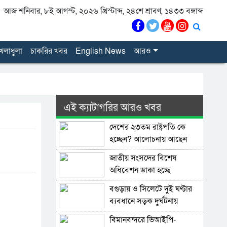
আজ শনিবার, ৮ই আগস্ট, ২০২৬ খ্রিস্টাব্দ, ২৪শে শ্রাবণ, ১৪৩৩ বঙ্গাব্দ
েলাধুলা
চাকরির খবর
English News
আরও
এই ক্যাটাগরির আরও খবর
দেশের ২৩তম রাষ্ট্রপতি কে
হচ্ছেন? আলোচনায় আছেন
কারা?
জাতীয় সংসদের বিশেষ
অধিবেশন ডাকা হচ্ছে
বগুড়ায় ও সিলেটে দুই ঘণ্টার
ব্যবধানে সড়ক দুর্ঘটনায়
শিশুসহ প্রাণ গেল ১৫ জনের
বিমানবন্দরে ভিআইপি-