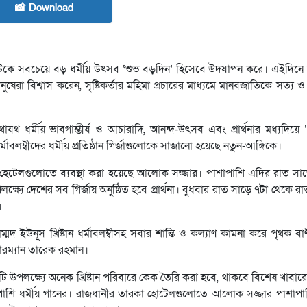
📸 Download
এইদিনটিকে সবচেয়ে বড় ধর্মীয় উৎসব ‘শুভ বড়দিন’ হিসেবে উদযাপন করে। এইদিনে খ্রি
ের মানুষেরা বিশ্বাস করেন, সৃষ্টিকর্তার মহিমা প্রচারের মাধ্যমে মানবজাতিকে সত্য 
 যথাযথ ধর্মীয় ভাবগাম্ভীর্য ও আচারাদি, আনন্দ-উৎসব এবং প্রার্থনার মধ্যদিয়ে
মাবলম্বীদের ধর্মীয় প্রতিষ্ঠান গির্জাগুলোকে সাজানো হয়েছে নতুন-আঙ্গিকে।
ারকা হেটেলগুলোতে ব্যবস্থা করা হয়েছে আলোক সজ্জার। পাশাপাশি এদির রাত সা
লক্ষ্যে দেশের সব গির্জায় অনুষ্ঠিত হবে প্রার্থনা। বুধবার রাত সাড়ে ৭টা থেকে 
।
ুহাম্মদ ইউনূস খ্রিষ্টান ধর্মাবলম্বীসহ সবার শান্তি ও কল্যাণ কামনা করে পৃথক ব
য়ারম্যান তারেক রহমান।
নটি উপলক্ষ্যে অনেক খ্রিষ্টান পরিবারে কেক তৈরি করা হবে, থাকবে বিশেষ খা
পাশি ধর্মীয় গানের। রাজধানীর তারকা হোটেলগুলোতে আলোক সজ্জার পাশাপা