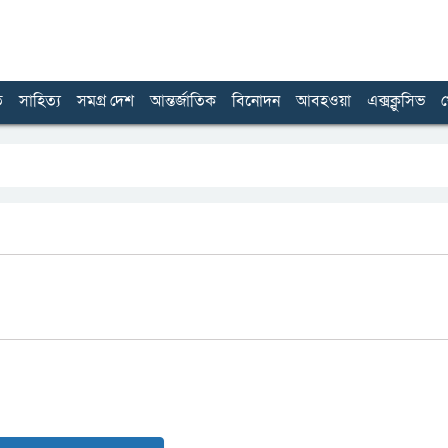
ত
সাহিত্য
সমগ্র দেশ
আন্তর্জাতিক
বিনোদন
আবহওয়া
এক্সক্লুসিভ
খ