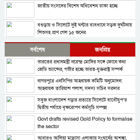
জাতীয় সংসদের বিশেষ অধিবেশন ডাকা হচ্ছে
বগুড়ায় ও সিলেটে দুই ঘণ্টার ব্যবধানে সড়ক দুর্ঘটনায়
শিশুসহ প্রাণ গেল ১৫ জনের
বিমানবন্দরে ভিআইপি-সিআইপিসহ সবাইকে তল্লাশির
সর্বশেষ
জনপ্রিয়
নির্দেশ
ভারতের প্রধানমন্ত্রী নরেন্দ্র মোদির সঙ্গে ফোনে কথা
বিটিভির মহাপরিচালক হলেন কাজী জেসিন
জেডি ভ্যান্সের, গভীর হচ্ছে ভারত-যুক্তরাষ্ট্র সম্পর্ক
নাগরপুরে এনসিপির আহ্বায়ক কমিটি অনুমোদন:
র‍্যাব বিলুপ্ত করে আনা হচ্ছে নতুন বাহিনী
আহ্বায়ক তারিয়াশ পলাশ, সদস্য সচিব সরদার
আশরাফ
সবুজ বাংলাদেশ গড়ার প্রত্যয়ে সিলেটে বাবৌযুপ’র
ভারত সফরের সিদ্ধান্ত প্রধানমন্ত্রী নেবেন: পররাষ্ট্র
দ্বিতীয় পর্যায়ে বৃক্ষরোপণ কর্মসূচি সম্পন্ন
প্রতিমন্ত্রী
Govt drafts revised Gold Policy to formalise
সচিব পদে পদোন্নতি পেলেন জেসমিন নাহার
the sector
আবারও আলিয়া মাদ্রাসা এলাকায় সংঘর্ষের আশঙ্কা,
পুলিশের ৭ কর্মকর্তাকে বদলি