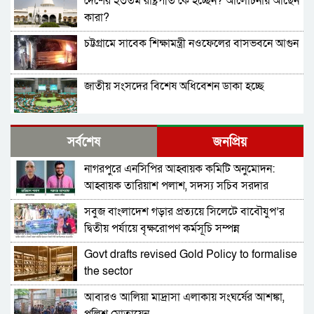
দেশের ২৩তম রাষ্ট্রপতি কে হচ্ছেন? আলোচনায় আছেন
কারা?
চট্টগ্রামে সাবেক শিক্ষামন্ত্রী নওফেলের বাসভবনে আগুন
জাতীয় সংসদের বিশেষ অধিবেশন ডাকা হচ্ছে
বগুড়ায় ও সিলেটে দুই ঘণ্টার ব্যবধানে সড়ক দুর্ঘটনায়
সর্বশেষ
জনপ্রিয়
শিশুসহ প্রাণ গেল ১৫ জনের
নাগরপুরে এনসিপির আহ্বায়ক কমিটি অনুমোদন:
বিমানবন্দরে ভিআইপি-সিআইপিসহ সবাইকে তল্লাশির
আহ্বায়ক তারিয়াশ পলাশ, সদস্য সচিব সরদার
নির্দেশ
আশরাফ
সবুজ বাংলাদেশ গড়ার প্রত্যয়ে সিলেটে বাবৌযুপ’র
বিটিভির মহাপরিচালক হলেন কাজী জেসিন
দ্বিতীয় পর্যায়ে বৃক্ষরোপণ কর্মসূচি সম্পন্ন
Govt drafts revised Gold Policy to formalise
র‍্যাব বিলুপ্ত করে আনা হচ্ছে নতুন বাহিনী
the sector
আবারও আলিয়া মাদ্রাসা এলাকায় সংঘর্ষের আশঙ্কা,
ভারত সফরের সিদ্ধান্ত প্রধানমন্ত্রী নেবেন: পররাষ্ট্র