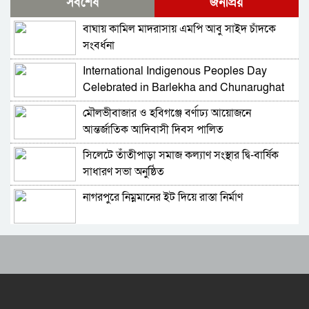
সর্বশেষ
জনপ্রিয়
উদ্বোধন করলেন প্রধানমন্ত্রী
বাঘায় কামিল মাদরাসায় এমপি আবু সাইদ চাঁদকে
দেশের ২৩তম রাষ্ট্রপতি কে হচ্ছেন? আলোচনায় আছেন
সংবর্ধনা
কারা?
International Indigenous Peoples Day
জাতীয় সংসদের বিশেষ অধিবেশন ডাকা হচ্ছে
Celebrated in Barlekha and Chunarughat
মৌলভীবাজার ও হবিগঞ্জে বর্ণাঢ্য আয়োজনে
বগুড়ায় ও সিলেটে দুই ঘণ্টার ব্যবধানে সড়ক দুর্ঘটনায়
আন্তর্জাতিক আদিবাসী দিবস পালিত
শিশুসহ প্রাণ গেল ১৫ জনের
সিলেটে তাঁতীপাড়া সমাজ কল্যাণ সংস্থার দ্বি-বার্ষিক
বিমানবন্দরে ভিআইপি-সিআইপিসহ সবাইকে তল্লাশির
সাধারণ সভা অনুষ্ঠিত
নির্দেশ
নাগরপুরে নিম্নমানের ইট দিয়ে রাস্তা নির্মাণ
বিটিভির মহাপরিচালক হলেন কাজী জেসিন
রাষ্ট্রপতি পদে মির্জা ফখরুলের নাম চূড়ান্ত
র‍্যাব বিলুপ্ত করে আনা হচ্ছে নতুন বাহিনী
হেফাজত আমিরের সঙ্গে প্রধানমন্ত্রীর সাক্ষাৎ
ভারত সফরের সিদ্ধান্ত প্রধানমন্ত্রী নেবেন: পররাষ্ট্র
প্রতিমন্ত্রী