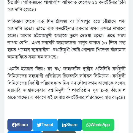
ইত্যাদি। পাকিস্তানের পাশাপাশি আমিরাত থেকেও ১০ কনটেইনার চিনি
আমদানি হয়েছে।
পাকিস্তান থেকে এত দিন শ্রীলঙ্কা বা সিঙ্গাপুর হয়ে চট্টগ্রামে পণ্য
আমদানি হতো। তাতে এক কনটেইনার একবার এসব বন্দরে নামানো
হতো। আবার চট্টগ্রামমুখী জাহাজে তুলে দেওয়া হতো। এতে সময়
লাগত বেশি। এখন সরাসরি জাহাজসেবা চালুর কারণে ১০ দিনে পণ্য
হাতে পাচ্ছেন ব্যবসায়ীরা। রপ্তানিমুখী তৈরি পোশাক শিল্পের কাঁচামাল
আমদানিতে সময় কম লাগছে।
‘এমভি ইউয়ান জিয়াং ফা ঝং’ জাহাজটির স্থানীয় প্রতিনিধি কর্ণফুলী
লিমিটেডের সহযোগী প্রতিষ্ঠানে রিজেনসি লাইনস লিমিটেড। কর্ণফুলী
লিমিটেডের নির্বাহী পরিচালক আনিস উদ দৌলা প্রথম আলোকে বলেন,
সরাসরি জাহাজসেবায় রপ্তানিমুখী শিল্পপ্রতিষ্ঠান খুব দ্রুত কাঁচামাল
হাতে পাচ্ছে। এ কারণে এই সেবায় কনটেইনার পরিবহনের হার বাড়ছে।
Share
Tweet
Share
WhatsApp