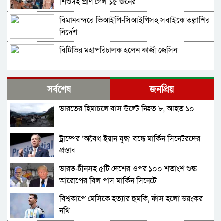
শিশুসহ প্রাণ গেল ১৫ জনের
বিমানবন্দরে ভিআইপি-সিআইপিসহ সবাইকে তল্লাশির
নির্দেশ
বিটিভির মহাপরিচালক হলেন কাজী জেসিন
র‍্যাব বিলুপ্ত করে আনা হচ্ছে নতুন বাহিনী
সর্বশেষ
জনপ্রিয়
ভারতের হিমাচলে বাস উল্টে নিহত ৮, আহত ১০
ভারত সফরের সিদ্ধান্ত প্রধানমন্ত্রী নেবেন: পররাষ্ট্র
প্রতিমন্ত্রী
ট্রাম্পের ‘অবৈধ ইরান যুদ্ধ’ বন্ধে মার্কিন সিনেটরদের
সচিব পদে পদোন্নতি পেলেন জেসমিন নাহার
প্রস্তাব
ভারত-চীনসহ ৫টি দেশের ওপর ১০০ শতাংশ শুল্ক
পুলিশের ৭ কর্মকর্তাকে বদলি
আরোপের বিল পাস মার্কিন সিনেটে
বিশ্বকাপে মেসিকে হত্যার হুমকি, ফাঁস হলো ভয়ংকর
পাইপলাইনের মাধ্যমে ভারত থেকে আরও বেশি
নথি
ডিজেল চেয়েছি: জ্বালানিমন্ত্রী