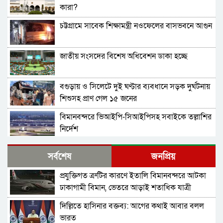
কারা?
চট্টগ্রামে সাবেক শিক্ষামন্ত্রী নওফেলের বাসভবনে আগুন
জাতীয় সংসদের বিশেষ অধিবেশন ডাকা হচ্ছে
বগুড়ায় ও সিলেটে দুই ঘণ্টার ব্যবধানে সড়ক দুর্ঘটনায়
শিশুসহ প্রাণ গেল ১৫ জনের
বিমানবন্দরে ভিআইপি-সিআইপিসহ সবাইকে তল্লাশির
নির্দেশ
বিটিভির মহাপরিচালক হলেন কাজী জেসিন
সর্বশেষ
জনপ্রিয়
প্রযুক্তিগত ত্রুটির কারণে ইতালি বিমানবন্দরে আটকা
র‍্যাব বিলুপ্ত করে আনা হচ্ছে নতুন বাহিনী
ঢাকাগামী বিমান, ভেতরে আড়াই শতাধিক যাত্রী
দিল্লিতে হাসিনার বক্তব্য: আগের কথাই আবার বলল
ভারত সফরের সিদ্ধান্ত প্রধানমন্ত্রী নেবেন: পররাষ্ট্র
ভারত
প্রতিমন্ত্রী