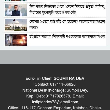
নিরাপত্তার নিশ্চয়তা পেলে ‘দেশে ফিরতে প্রস্তুত’ সাকিব,
সচিব পদে পদোন্নতি পেলেন জেসমিন নাহার
বিচারের মুখোমুখি হতেও ভয় নেই
দেশের ২৩তম রাষ্ট্রপতি কে হচ্ছেন? আলোচনায় আছেন
পুলিশের ৭ কর্মকর্তাকে বদলি
কারা?
চট্টগ্রামে সাবেক শিক্ষামন্ত্রী নওফেলের বাসভবনে আগুন
পাইপলাইনের মাধ্যমে ভারত থেকে আরও বেশি
ডিজেল চেয়েছি: জ্বালানিমন্ত্রী
বাংলাদেশ-পাকিস্তানসহ ১৩ দেশের জোট, কমান্ডার
যথাযোগ্য মর্যাদায় সিলেটে জুলাই গণঅভ্যুত্থান দিবস
নিয়োগ দিল সৌদি আরব
পালিত
ভারতের চিকেন নেক নিয়ে নতুন পরিকল্পনা
গাজীপুর-৫ আসনের সাবেক এমপি আখতারুজ্জামান
গ্রেপ্তার
Editor in Chief: SOUMITRA DEV
জাতীয় সংসদের বিশেষ অধিবেশন ডাকা হচ্ছে
শেখ হাসিনাকে কথা বলতে দেওয়া দুই দেশের
Contact: 017111-66826
সম্পর্কের জন্য ক্ষতিকর: পররাষ্ট্র মন্ত্রণালয়
National Desk In-charge: Sumon Dey.
Kapil Deb: 01717026578, Email:
বগুড়ায় ও সিলেটে দুই ঘণ্টার ব্যবধানে সড়ক দুর্ঘটনায়
শেখ হাসিনার বক্তব্য প্রচারে নিষেধাজ্ঞার যৌক্তিকতা
ksliptondev78@gmail.com
শিশুসহ প্রাণ গেল ১৫ জনের
নিয়ে রুমিন ফারহানার প্রশ্ন
Office: 116-117, Concord Emporium, Kataban, Dhaka-