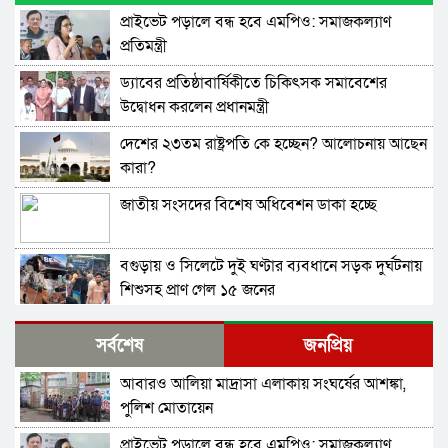
প্রাইভেট পড়ালে বন্ধ হবে এমপিও: সমাজকল্যাণ
প্রতিমন্ত্রী
ড্যাবের প্রতিষ্ঠাবার্ষিকীতে চিকিৎসক সমাবেশের
উদ্বোধন করলেন প্রধানমন্ত্রী
দেশের ২৩তম রাষ্ট্রপতি কে হচ্ছেন? আলোচনায় আছেন
কারা?
জাতীয় সংসদের বিশেষ অধিবেশন ডাকা হচ্ছে
বগুড়ায় ও সিলেটে দুই ঘণ্টার ব্যবধানে সড়ক দুর্ঘটনায়
শিশুসহ প্রাণ গেল ১৫ জনের
বিমানবন্দরে ভিআইপি-সিআইপিসহ সবাইকে তল্লাশির
সর্বশেষ
জনপ্রিয়
নির্দেশ
আবারও আলিয়া মাদ্রাসা এলাকায় সংঘর্ষের আশঙ্কা,
বিটিভির মহাপরিচালক হলেন কাজী জেসিন
পুলিশ মোতায়েন
প্রাইভেট পড়ালে বন্ধ হবে এমপিও: সমাজকল্যাণ