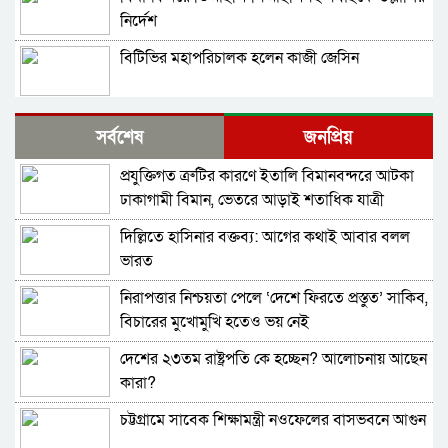
নির্দেশ
বিটিভির মহাপরিচালক হলেন কাজী জেসিন
র‍্যাব বিলুপ্ত করে আনা হচ্ছে নতুন বাহিনী
সর্বশেষ
জনপ্রিয়
প্রযুক্তিগত ত্রুটির কারণে ইতালি বিমানবন্দরে আটকা
ভারত সফরের সিদ্ধান্ত প্রধানমন্ত্রী নেবেন: পররাষ্ট্র
ঢাকাগামী বিমান, ভেতরে আড়াই শতাধিক যাত্রী
প্রতিমন্ত্রী
দিল্লিতে হাসিনার বক্তব্য: আগের কথাই আবার বলল
সচিব পদে পদোন্নতি পেলেন জেসমিন নাহার
ভারত
নিরাপত্তার নিশ্চয়তা পেলে ‘দেশে ফিরতে প্রস্তুত’ সাকিব,
পুলিশের ৭ কর্মকর্তাকে বদলি
বিচারের মুখোমুখি হতেও ভয় নেই
দেশের ২৩তম রাষ্ট্রপতি কে হচ্ছেন? আলোচনায় আছেন
পাইপলাইনের মাধ্যমে ভারত থেকে আরও বেশি
কারা?
ডিজেল চেয়েছি: জ্বালানিমন্ত্রী
চট্টগ্রামে সাবেক শিক্ষামন্ত্রী নওফেলের বাসভবনে আগুন
যথাযোগ্য মর্যাদায় সিলেটে জুলাই গণঅভ্যুত্থান দিবস