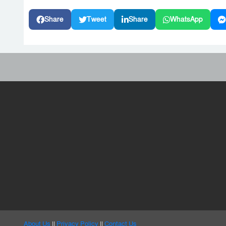
Share
Tweet
Share
WhatsApp
About Us
||
Privacy Policy
||
Contact Us