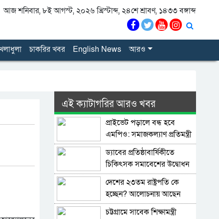
আজ শনিবার, ৮ই আগস্ট, ২০২৬ খ্রিস্টাব্দ, ২৪শে শ্রাবণ, ১৪৩৩ বঙ্গাব্দ
েলাধুলা
চাকরির খবর
English News
আরও
এই ক্যাটাগরির আরও খবর
প্রাইভেট পড়ালে বন্ধ হবে
এমপিও: সমাজকল্যাণ প্রতিমন্ত্রী
ড্যাবের প্রতিষ্ঠাবার্ষিকীতে
চিকিৎসক সমাবেশের উদ্বোধন
করলেন প্রধানমন্ত্রী
দেশের ২৩তম রাষ্ট্রপতি কে
হচ্ছেন? আলোচনায় আছেন
কারা?
চট্টগ্রামে সাবেক শিক্ষামন্ত্রী