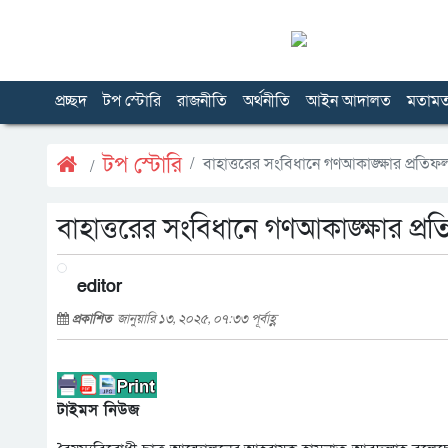
প্রচ্ছদ
টপ স্টোরি
রাজনীতি
অর্থনীতি
আইন আদালত
মতাম
টপ স্টোরি
বাহাত্তরের সংবিধানে গণআকাঙ্ক্ষার প্রতি
বাহাত্তরের সংবিধানে গণআকাঙ্ক্ষার প্
editor
প্রকাশিত
জানুয়ারি ১৩, ২০২৫, ০৭:৩৩ পূর্বাহ্ণ
টাইমস নিউজ