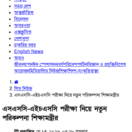
সমগ্র দেশ
আন্তর্জাতিক
বিনোদন
আবহওয়া
এক্সক্লুসিভ
খেলাধুলা
চাকরির খবর
English News
আরও
জীবনযাপন
ঈদ স্পেশাল
নববর্ষ
পরিবেশ
পর্যটন
বিজ্ঞান ও প্রযুক্তি
বিশেষ
আয়োজন
মিডিয়া
লিড নিউজ
শিক্ষা
শিল্প-সংস্কৃতি
স্বাস্থ্য
লিড নিউজ
এসএসসি-এইচএসসি পরীক্ষা নিয়ে নতুন পরিকল্পনা শিক্ষামন্ত্রীর
এসএসসি-এইচএসসি পরীক্ষা নিয়ে নতুন
পরিকল্পনা শিক্ষামন্ত্রীর
প্রকাশিত
মে ১৩, ২০২৬, ০৭:২৮ অপরাহ্ণ