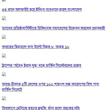
৫৪ রানে অলআউট হয়ে ইনিংস ব্যবধানে হারল বাংলাদেশ
ড্যাবের প্রতিষ্ঠাবার্ষিকীতে চিকিৎসক সমাবেশের উদ্বোধন করলেন প্রধানমন্ত্রী
ভারতের হিমাচলে বাস উল্টে নিহত ৮, আহত ১০
ট্রাম্পের ‘অবৈধ ইরান যুদ্ধ’ বন্ধে মার্কিন সিনেটরদের প্রস্তাব
ভারত-চীনসহ ৫টি দেশের ওপর ১০০ শতাংশ শুল্ক আরোপের বিল পাস
মার্কিন সিনেটে
বিশ্বকাপে মেসিকে হত্যার হুমকি, ফাঁস হলো ভয়ংকর নথি