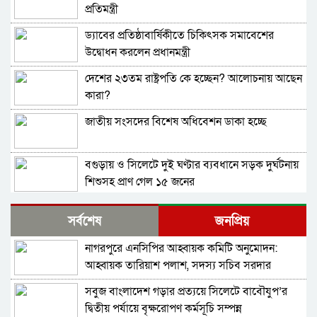
প্রতিমন্ত্রী
ড্যাবের প্রতিষ্ঠাবার্ষিকীতে চিকিৎসক সমাবেশের
উদ্বোধন করলেন প্রধানমন্ত্রী
দেশের ২৩তম রাষ্ট্রপতি কে হচ্ছেন? আলোচনায় আছেন
কারা?
জাতীয় সংসদের বিশেষ অধিবেশন ডাকা হচ্ছে
বগুড়ায় ও সিলেটে দুই ঘণ্টার ব্যবধানে সড়ক দুর্ঘটনায়
শিশুসহ প্রাণ গেল ১৫ জনের
বিমানবন্দরে ভিআইপি-সিআইপিসহ সবাইকে তল্লাশির
সর্বশেষ
জনপ্রিয়
নির্দেশ
নাগরপুরে এনসিপির আহ্বায়ক কমিটি অনুমোদন:
বিটিভির মহাপরিচালক হলেন কাজী জেসিন
আহ্বায়ক তারিয়াশ পলাশ, সদস্য সচিব সরদার
আশরাফ
সবুজ বাংলাদেশ গড়ার প্রত্যয়ে সিলেটে বাবৌযুপ’র
র‍্যাব বিলুপ্ত করে আনা হচ্ছে নতুন বাহিনী
দ্বিতীয় পর্যায়ে বৃক্ষরোপণ কর্মসূচি সম্পন্ন