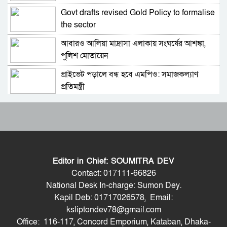
Govt drafts revised Gold Policy to formalise
ভারত সফরের সিদ্ধান্ত প্রধানমন্ত্রী নেবেন: পররাষ্ট্র
the sector
প্রতিমন্ত্রী
আবারও আলিয়া মাদ্রাসা এলাকায় সংঘর্ষের আশঙ্কা,
সচিব পদে পদোন্নতি পেলেন জেসমিন নাহার
পুলিশ মোতায়েন
প্রাইভেট পড়ালে বন্ধ হবে এমপিও: সমাজকল্যাণ
পুলিশের ৭ কর্মকর্তাকে বদলি
প্রতিমন্ত্রী
৫৪ রানে অলআউট হয়ে ইনিংস ব্যবধানে হারল
পাইপলাইনের মাধ্যমে ভারত থেকে আরও বেশি
বাংলাদেশ
ডিজেল চেয়েছি: জ্বালানিমন্ত্রী
ড্যাবের প্রতিষ্ঠাবার্ষিকীতে চিকিৎসক সমাবেশের
যথাযোগ্য মর্যাদায় সিলেটে জুলাই গণঅভ্যুত্থান দিবস
উদ্বোধন করলেন প্রধানমন্ত্রী
পালিত
Editor in Chief: SOUMITRA DEV
ভারতের হিমাচলে বাস উল্টে নিহত ৮, আহত ১০
শেখ হাসিনাকে কথা বলতে দেওয়া দুই দেশের
Contact: 017111-66826
সম্পর্কের জন্য ক্ষতিকর: পররাষ্ট্র মন্ত্রণালয়
National Desk In-charge: Sumon Dey.
Kapil Deb: 01717026578, Email:
ট্রাম্পের ‘অবৈধ ইরান যুদ্ধ’ বন্ধে মার্কিন সিনেটরদের
ভিডিও ডকুমেন্টারি প্রদর্শনের পর ‘ভুয়া’ স্লোগান, জুলাই
ksliptondev78@gmail.com
প্রস্তাব
যোদ্ধা ও শহিদ পরিবারের সংবর্ধনা অনুষ্ঠানে হট্টগোল
Office: 116-117, Concord Emporium, Kataban, Dhaka-