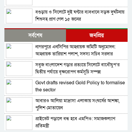
বগুড়ায় ও সিলেটে দুই ঘণ্টার ব্যবধানে সড়ক দুর্ঘটনায়
শিশুসহ প্রাণ গেল ১৫ জনের
বিমানবন্দরে ভিআইপি-সিআইপিসহ সবাইকে তল্লাশির
সর্বশেষ
জনপ্রিয়
নির্দেশ
নাগরপুরে এনসিপির আহ্বায়ক কমিটি অনুমোদন:
বিটিভির মহাপরিচালক হলেন কাজী জেসিন
আহ্বায়ক তারিয়াশ পলাশ, সদস্য সচিব সরদার
আশরাফ
সবুজ বাংলাদেশ গড়ার প্রত্যয়ে সিলেটে বাবৌযুপ’র
র‍্যাব বিলুপ্ত করে আনা হচ্ছে নতুন বাহিনী
দ্বিতীয় পর্যায়ে বৃক্ষরোপণ কর্মসূচি সম্পন্ন
Govt drafts revised Gold Policy to formalise
ভারত সফরের সিদ্ধান্ত প্রধানমন্ত্রী নেবেন: পররাষ্ট্র
the sector
প্রতিমন্ত্রী
আবারও আলিয়া মাদ্রাসা এলাকায় সংঘর্ষের আশঙ্কা,
সচিব পদে পদোন্নতি পেলেন জেসমিন নাহার
পুলিশ মোতায়েন
প্রাইভেট পড়ালে বন্ধ হবে এমপিও: সমাজকল্যাণ
পুলিশের ৭ কর্মকর্তাকে বদলি
প্রতিমন্ত্রী