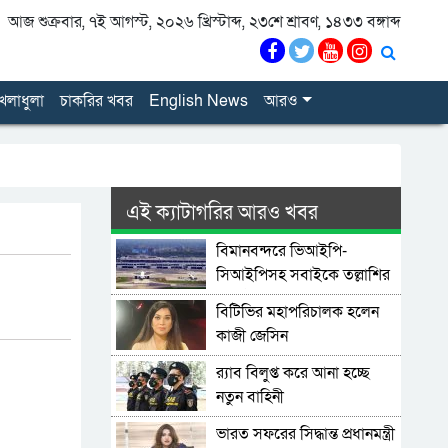
আজ শুক্রবার, ৭ই আগস্ট, ২০২৬ খ্রিস্টাব্দ, ২৩শে শ্রাবণ, ১৪৩৩ বঙ্গাব্দ
েলাধুলা
চাকরির খবর
English News
আরও
এই ক্যাটাগরির আরও খবর
বিমানবন্দরে ভিআইপি-
সিআইপিসহ সবাইকে তল্লাশির
নির্দেশ
বিটিভির মহাপরিচালক হলেন
কাজী জেসিন
র‍্যাব বিলুপ্ত করে আনা হচ্ছে
নতুন বাহিনী
ভারত সফরের সিদ্ধান্ত প্রধানমন্ত্রী