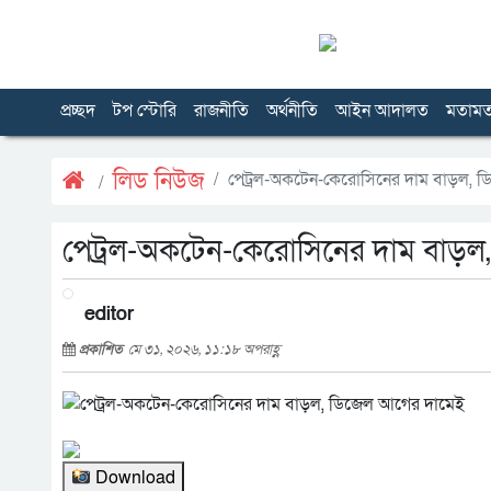
প্রচ্ছদ
টপ স্টোরি
রাজনীতি
অর্থনীতি
আইন আদালত
মতাম
লিড নিউজ
পেট্রল-অকটেন-কেরোসিনের দাম বাড়ল, 
পেট্রল-অকটেন-কেরোসিনের দাম বাড়ল
editor
প্রকাশিত
মে ৩১, ২০২৬, ১১:১৮ অপরাহ্ণ
Download