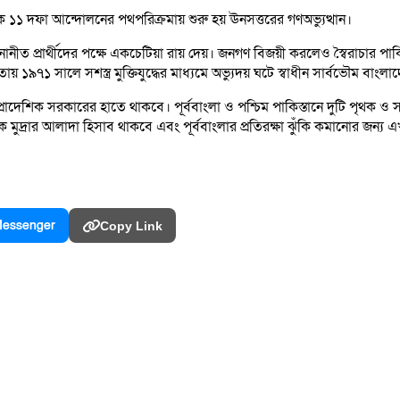
ক ১১ দফা আন্দোলনের পথপরিক্রমায় শুরু হয় ঊনসত্তরের গণঅভ্যুত্থান।
নীত প্রার্থীদের পক্ষে একচেটিয়া রায় দেয়। জনগণ বিজয়ী করলেও স্বৈরাচার পাক
 ১৯৭১ সালে সশস্ত্র মুক্তিযুদ্ধের মাধ্যমে অভ্যুদয় ঘটে স্বাধীন সার্বভৌম বাংল
তা প্রাদেশিক সরকারের হাতে থাকবে। পূর্ববাংলা ও পশ্চিম পাকিস্তানে দুটি পৃথক
িক মুদ্রার আলাদা হিসাব থাকবে এবং পূর্ববাংলার প্রতিরক্ষা ঝুঁকি কমানোর জন
essenger
Copy Link