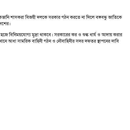
িস্তানি শাসকরা বিজয়ী দলকে সরকার গঠন করতে না দিলে বঙ্গবন্ধু জাতিকে
াদেশের।
 ও সহজে বিনিময়যোগ্য মুদ্রা থাকবে। সরকারের কর ও শুল্ক ধার্য ও আদায় করার
্য এখানে আধা সামরিক বাহিনী গঠন ও নৌবাহিনীর সদর দফতর স্থাপনের দাবি