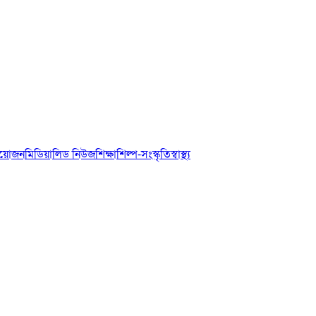
আয়োজন
মিডিয়া
লিড নিউজ
শিক্ষা
শিল্প-সংস্কৃতি
স্বাস্থ্য