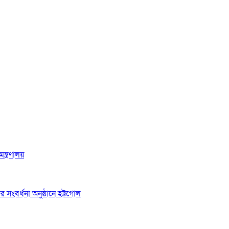
্ত্রণালয়
র সংবর্ধনা অনুষ্ঠানে হট্টগোল