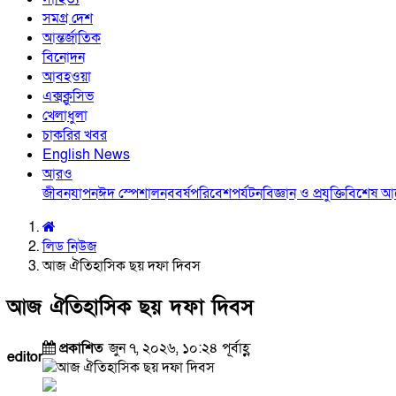
সমগ্র দেশ
আন্তর্জাতিক
বিনোদন
আবহওয়া
এক্সক্লুসিভ
খেলাধুলা
চাকরির খবর
English News
আরও
জীবনযাপন
ঈদ স্পেশাল
নববর্ষ
পরিবেশ
পর্যটন
বিজ্ঞান ও প্রযুক্তি
বিশেষ 
লিড নিউজ
আজ ঐতিহাসিক ছয় দফা দিবস
আজ ঐতিহাসিক ছয় দফা দিবস
প্রকাশিত
জুন ৭, ২০২৬, ১০:২৪ পূর্বাহ্ণ
editor