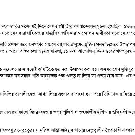
া দাবির পক্ষে এই দিনে দেশব্যাপী তীব্র গণআন্দোলন সূচনা হয়েছিল। ১৯৬৬ সাল
সংগ্রামের ধারাবাহিকতায় বাঙালির স্বাধিকার আন্দোলন স্বাধীনতা সংগ্রামে রূপ 
দাবি প্রণয়ন করে জনগণের সামনে বাংলার মানুষের মুক্তির সনদ হিসেবে উপস্থাপন 
 আসে আগরতলা ষড়যন্ত্র মামলা, ১১ দফা আন্দোলন, ঊনসত্তরের গণঅভ্যুত্থান, সত্তরে
ষ্ঠিত সম্মেলনের সাবজেক্ট কমিটিতে ছয় দফা উত্থাপন করা হয়। এসময় শেখ মুজিব
েক্ষা করে ছয় দফার প্রতি আয়োজক পক্ষ গুরুত্ব না দিয়ে তা প্রত্যাখ্যান করে।
িচ্ছিন্নতাবাদী নেতা আখ্যা দিয়ে সংবাদ ছাপানো হয়। পরে তিনি ঢাকায় ফিরে ১৩ মা
হরতাল চলাকালে নিরস্ত্র জনতার ওপর পুলিশ ও তৎকালীন ইপিআর গুলিবর্ষণ কর
 বঙ্গবন্ধুর নেতৃত্বের। সামরিক জান্তা আইয়ুব খানের নেতৃত্বাধীন স্বৈরাচারী 