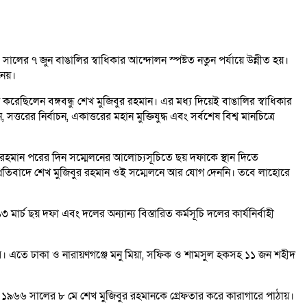
ের ৭ জুন বাঙালির স্বাধিকার আন্দোলন স্পষ্টত নতুন পর্যায়ে উন্নীত হয়।
নেয়।
করেছিলেন বঙ্গবন্ধু শেখ মুজিবুর রহমান। এর মধ্য দিয়েই বাঙালির স্বাধিকার
র নির্বাচন, একাত্তরের মহান মুক্তিযুদ্ধ এবং সর্বশেষ বিশ্ব মানচিত্রে
ুর রহমান পরের দিন সম্মেলনের আলোচ্যসূচিতে ছয় দফাকে স্থান দিতে
 এর প্রতিবাদে শেখ মুজিবুর রহমান ওই সম্মেলনে আর যোগ দেননি। তবে লাহোরে
র্চ ছয় দফা এবং দলের অন্যান্য বিস্তারিত কর্মসূচি দলের কার্যনির্বাহী
ে। এতে ঢাকা ও নারায়ণগঞ্জে মনু মিয়া, সফিক ও শামসুল হকসহ ১১ জন শহীদ
সরকার ১৯৬৬ সালের ৮ মে শেখ মুজিবুর রহমানকে গ্রেফতার করে কারাগারে পাঠায়।