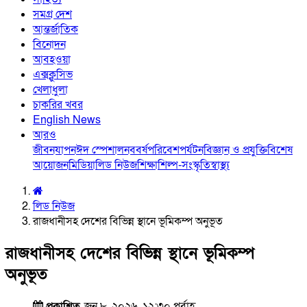
সমগ্র দেশ
আন্তর্জাতিক
বিনোদন
আবহওয়া
এক্সক্লুসিভ
খেলাধুলা
চাকরির খবর
English News
আরও
জীবনযাপন
ঈদ স্পেশাল
নববর্ষ
পরিবেশ
পর্যটন
বিজ্ঞান ও প্রযুক্তি
বিশেষ
আয়োজন
মিডিয়া
লিড নিউজ
শিক্ষা
শিল্প-সংস্কৃতি
স্বাস্থ্য
লিড নিউজ
রাজধানীসহ দেশের বিভিন্ন স্থানে ভূমিকম্প অনুভূত
রাজধানীসহ দেশের বিভিন্ন স্থানে ভূমিকম্প
অনুভূত
প্রকাশিত
জুন ৮, ২০২৬, ১২:৩০ পূর্বাহ্ণ