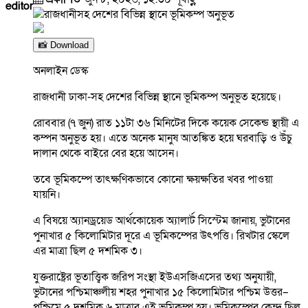
editor
📸 Download
অনলাইন ডেস্ক
রাজধানী ঢাকা-সহ দেশের বিভিন্ন স্থানে ভূমিকম্প অনুভূত হয়েছে।
রোববার (৭ জুন) রাত ১১টা ৩৬ মিনিটের দিকে কয়েক সেকেন্ড স্থায়ী এ
কম্পন অনুভূত হয়। এতে অনেক মানুষ আতঙ্কিত হয়ে ঘরবাড়ি ও উঁচু
দালান থেকে বাইরে বের হয়ে আসেন।
তবে ভূমিকম্পে তাৎক্ষণিকভাবে কোনো ক্ষয়ক্ষতির খবর পাওয়া
যায়নি।
এ বিষয়ে অ্যানড্রয়েড আর্থকোয়েক অ্যালার্ট সিস্টেম জানায়, ভুটানের
পুনাখার ৫ কিলোমিটার দূরে এ ভূমিকম্পের উৎপত্তি। রিখটার স্কেলে
এর মাত্রা ছিল ৫ দশমিক ৩।
যুক্তরাষ্ট্রের ভূতাত্ত্বিক জরিপ সংস্থা ইউএসজিএসের তথ্য অনুযায়ী,
ভুটানের পশ্চিমাঞ্চলীয় শহর পুনাখার ১৫ কিলোমিটার পশ্চিম উত্তর–
পশ্চিমে ৫ দশমিক ৬ মাত্রার এই ভূমিকম্প হয়। ভূমিকম্পের কেন্দ্র ছিল