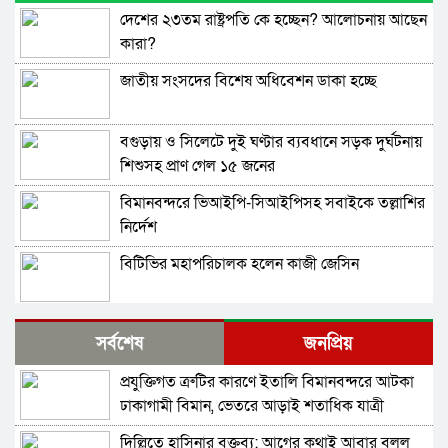
দেশের ২৩তম রাষ্ট্রপতি কে হচ্ছেন? আলোচনায় আছেন
কারা?
জাতীয় সংসদের বিশেষ অধিবেশন ডাকা হচ্ছে
বগুড়ায় ও সিলেটে দুই ঘণ্টার ব্যবধানে সড়ক দুর্ঘটনায়
শিশুসহ প্রাণ গেল ১৫ জনের
বিমানবন্দরে ভিআইপি-সিআইপিসহ সবাইকে তল্লাশির
নির্দেশ
বিটিভির মহাপরিচালক হলেন কাজী জেসিন
র‍্যাব বিলুপ্ত করে আনা হচ্ছে নতুন বাহিনী
সর্বশেষ
জনপ্রিয়
প্রযুক্তিগত ত্রুটির কারণে ইতালি বিমানবন্দরে আটকা
ভারত সফরের সিদ্ধান্ত প্রধানমন্ত্রী নেবেন: পররাষ্ট্র
ঢাকাগামী বিমান, ভেতরে আড়াই শতাধিক যাত্রী
প্রতিমন্ত্রী
দিল্লিতে হাসিনার বক্তব্য: আগের কথাই আবার বলল
সচিব পদে পদোন্নতি পেলেন জেসমিন নাহার