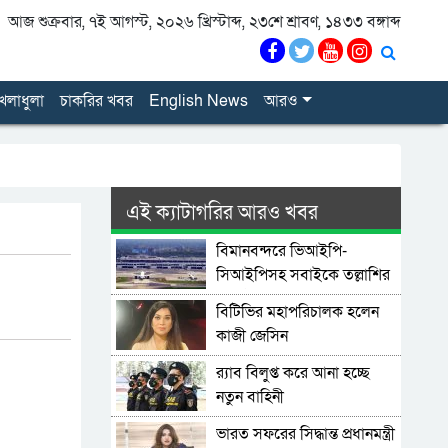
আজ শুক্রবার, ৭ই আগস্ট, ২০২৬ খ্রিস্টাব্দ, ২৩শে শ্রাবণ, ১৪৩৩ বঙ্গাব্দ
েলাধুলা
চাকরির খবর
English News
আরও
এই ক্যাটাগরির আরও খবর
বিমানবন্দরে ভিআইপি-
সিআইপিসহ সবাইকে তল্লাশির
নির্দেশ
বিটিভির মহাপরিচালক হলেন
কাজী জেসিন
র‍্যাব বিলুপ্ত করে আনা হচ্ছে
নতুন বাহিনী
ভারত সফরের সিদ্ধান্ত প্রধানমন্ত্রী