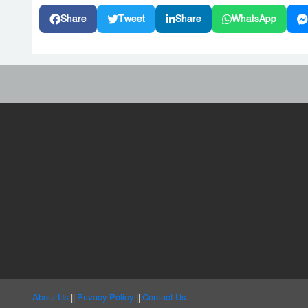
Share
Tweet
Share
WhatsApp
About Us
||
Privacy Policy
||
Contact Us