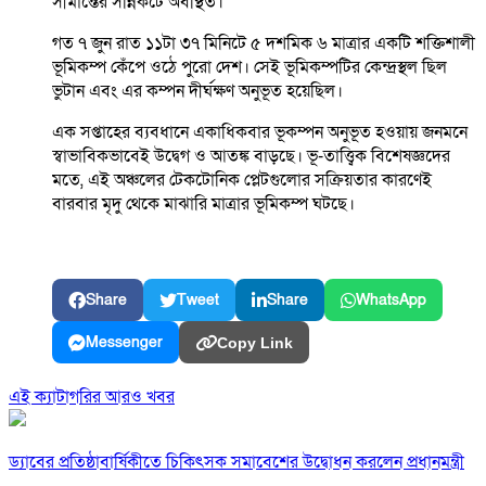
সীমান্তের সন্নিকটে অবস্থিত।
গত ৭ জুন রাত ১১টা ৩৭ মিনিটে ৫ দশমিক ৬ মাত্রার একটি শক্তিশালী
ভূমিকম্প কেঁপে ওঠে পুরো দেশ। সেই ভূমিকম্পটির কেন্দ্রস্থল ছিল
ভুটান এবং এর কম্পন দীর্ঘক্ষণ অনুভূত হয়েছিল।
এক সপ্তাহের ব্যবধানে একাধিকবার ভূকম্পন অনুভূত হওয়ায় জনমনে
স্বাভাবিকভাবেই উদ্বেগ ও আতঙ্ক বাড়ছে। ভূ-তাত্ত্বিক বিশেষজ্ঞদের
মতে, এই অঞ্চলের টেকটোনিক প্লেটগুলোর সক্রিয়তার কারণেই
বারবার মৃদু থেকে মাঝারি মাত্রার ভূমিকম্প ঘটছে।
Share
Tweet
Share
WhatsApp
Messenger
Copy Link
এই ক্যাটাগরির আরও খবর
ড্যাবের প্রতিষ্ঠাবার্ষিকীতে চিকিৎসক সমাবেশের উদ্বোধন করলেন প্রধানমন্ত্রী