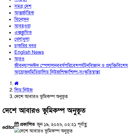
সমগ্র দেশ
আন্তর্জাতিক
বিনোদন
আবহওয়া
এক্সক্লুসিভ
খেলাধুলা
চাকরির খবর
English News
আরও
জীবনযাপন
ঈদ স্পেশাল
নববর্ষ
পরিবেশ
পর্যটন
বিজ্ঞান ও প্রযুক্তি
বিশেষ
আয়োজন
মিডিয়া
লিড নিউজ
শিক্ষা
শিল্প-সংস্কৃতি
স্বাস্থ্য
লিড নিউজ
দেশে আবারও ভূমিকম্প অনুভূত
দেশে আবারও ভূমিকম্প অনুভূত
প্রকাশিত
জুন ১৯, ২০২৬, ০২:২১ পূর্বাহ্ণ
editor