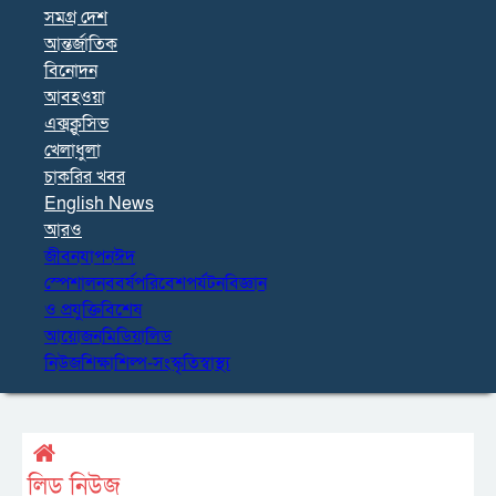
সমগ্র দেশ
আন্তর্জাতিক
বিনোদন
আবহওয়া
এক্সক্লুসিভ
খেলাধুলা
চাকরির খবর
English News
আরও
জীবনযাপন
ঈদ
স্পেশাল
নববর্ষ
পরিবেশ
পর্যটন
বিজ্ঞান
ও প্রযুক্তি
বিশেষ
আয়োজন
মিডিয়া
লিড
নিউজ
শিক্ষা
শিল্প-সংস্কৃতি
স্বাস্থ্য
লিড নিউজ