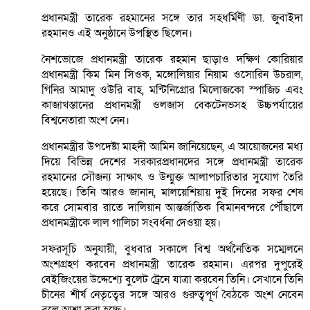
প্রধানমন্ত্রী তারেক রহমানের সঙ্গে তার সহধর্মিণী ডা. জুবাইদা
রহমানও এই অনুষ্ঠানে উপস্থিত ছিলেন।
নৈশভোজে প্রধানমন্ত্রী তারেক রহমান ছাড়াও দক্ষিণ কোরিয়ার
প্রধানমন্ত্রী কিম মিন সিওক, মঙ্গোলিয়ার নিয়াম ওসোরিন উচরাল,
গিনির আমাদু ওউরি বাহ, মন্টিনিগ্রোর মিলোজকো স্পাজিচ এবং
কাজাখস্তানের প্রধানমন্ত্রী ওলজাস বেকটেনভসহ উচ্চপর্যায়ের
বিশ্বনেতারা অংশ নেন।
প্রধানমন্ত্রীর উপদেষ্টা মাহদী আমিন জানিয়েছেন, এ আয়োজনের মধ্য
দিয়ে বিভিন্ন দেশের সরকারপ্রধানদের সঙ্গে প্রধানমন্ত্রী তারেক
রহমানের সৌজন্য সাক্ষাৎ ও উন্মুক্ত আলাপচারিতার সুযোগ তৈরি
হয়েছে। তিনি আরও জানান, মালয়েশিয়ায় দুই দিনের সফর শেষ
করে সোমবার রাতে দালিয়ান আন্তর্জাতিক বিমানবন্দরে পৌঁছালে
প্রধানমন্ত্রীকে লাল গালিচা সংবর্ধনা দেওয়া হয়।
সফরসূচি অনুযায়ী, বুধবার সকালে বিশ্ব অর্থনৈতিক সম্মেলনে
অংশগ্রহণ করবেন প্রধানমন্ত্রী তারেক রহমান। এরপর দুপুরেই
বেইজিংয়ের উদ্দেশ্যে বুলেট ট্রেনে যাত্রা করবেন তিনি। সেখানে তিনি
চীনের শীর্ষ নেতৃত্বের সঙ্গে আরও গুরুত্বপূর্ণ বৈঠকে অংশ নেবেন
বলে আশা করা হচ্ছে।