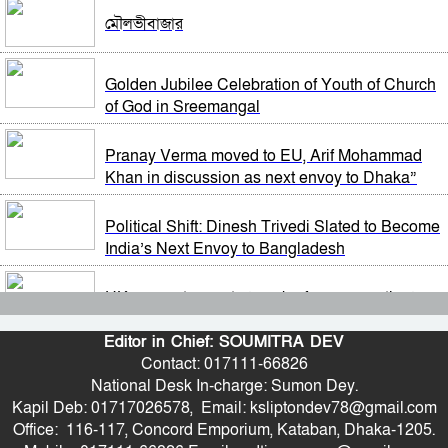
বিটিভির মহাপরিচালক হলেন কাজী জেসিন
সাবেক প্রধানমন্ত্রী শেখ হাসিনাকে সেদিন ভারতে পৌঁছে দেন
মৌলভীবাজার
যারা, প্রকাশ্যে এলো নতুন তথ্য
র‍্যাব বিলুপ্ত করে আনা হচ্ছে নতুন বাহিনী
Golden Jubilee Celebration of Youth of Church
মন্ত্রিসভা থেকে বাদ পড়তে পারেন অনেকেই, নতুন করে
of God in Sreemangal
আলোচনায় যেসব নাম
ভারত সফরের সিদ্ধান্ত প্রধানমন্ত্রী নেবেন: পররাষ্ট্র প্রতিমন্ত্রী
Pranay Verma moved to EU, Arif Mohammad
সংবিধান থেকে বাতিল হতে পারে শেখ মুজিবুর রহমানের
Khan in discussion as next envoy to Dhaka”
‘জাতির পিতা’ স্বীকৃতি
আওয়ামী লীগ আমাদের শত্রু নয়, অচিরেই আওয়ামী লীগ
বিএনপির সঙ্গে মিশে যাবে: সংসদ সদস্য নাছির
Political Shift: Dinesh Trivedi Slated to Become
চিফ প্রসিকিউটর; বিদ্বেষমূলক না হলে হাসিনার বক্তব্য
India’s Next Envoy to Bangladesh
প্রচারে আইনগত বাধা নেই
সচিব পদে পদোন্নতি পেলেন জেসমিন নাহার
UK moves to create ‘smoke-free generation’
দেশব্যাপী ৫ আগস্টকে ঘিরে নিরাপত্তা ব্যবস্থা জোরদার:
with landmark tobacco bill
বাংলাদেশে যা চলছে, সেটা অমানবিক: দিলীপ ঘোষ
স্বরাষ্ট্রমন্ত্রী
Editor in Chief: SOUMITRA DEV
Contact: 017111-66826
Not Rust, but Tetanus Bacteria Pose the Real
পুলিশের ৭ কর্মকর্তাকে বদলি
National Desk In-charge: Sumon Dey.
Threat: When Should You Get Vaccinated?
Kapil Deb: 01717026578, Email: ksliptondev78@gmail.com
Office: 116-117, Concord Emporium, Kataban, Dhaka-1205.
Call for Structural Reforms in Agriculture and
পাইপলাইনের মাধ্যমে ভারত থেকে আরও বেশি ডিজেল