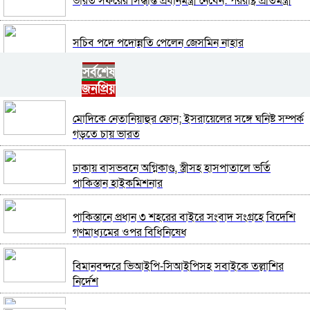
ভারত সফরের সিদ্ধান্ত প্রধানমন্ত্রী নেবেন: পররাষ্ট্র প্রতিমন্ত্রী
সচিব পদে পদোন্নতি পেলেন জেসমিন নাহার
সর্বশেষ
পুলিশের ৭ কর্মকর্তাকে বদলি
জনপ্রিয়
মোদিকে নেতানিয়াহুর ফোন; ইসরায়েলের সঙ্গে ঘনিষ্ট সম্পর্ক
পাইপলাইনের মাধ্যমে ভারত থেকে আরও বেশি ডিজেল
গড়তে চায় ভারত
চেয়েছি: জ্বালানিমন্ত্রী
ঢাকায় বাসভবনে অগ্নিকাণ্ড, স্ত্রীসহ হাসপাতালে ভর্তি
যথাযোগ্য মর্যাদায় সিলেটে জুলাই গণঅভ্যুত্থান দিবস
পাকিস্তান হাইকমিশনার
পালিত
পাকিস্তানে প্রধান ৩ শহরের বাইরে সংবাদ সংগ্রহে বিদেশি
শেখ হাসিনাকে কথা বলতে দেওয়া দুই দেশের সম্পর্কের
গণমাধ্যমের ওপর বিধিনিষেধ
জন্য ক্ষতিকর: পররাষ্ট্র মন্ত্রণালয়
বিমানবন্দরে ভিআইপি-সিআইপিসহ সবাইকে তল্লাশির
ভিডিও ডকুমেন্টারি প্রদর্শনের পর ‘ভুয়া’ স্লোগান, জুলাই যোদ্ধা
নির্দেশ
ও শহিদ পরিবারের সংবর্ধনা অনুষ্ঠানে হট্টগোল