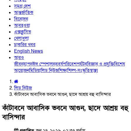
সমগ্র দেশ
আন্তর্জাতিক
বিনোদন
আবহওয়া
এক্সক্লুসিভ
খেলাধুলা
চাকরির খবর
English News
আরও
জীবনযাপন
ঈদ স্পেশাল
নববর্ষ
পরিবেশ
পর্যটন
বিজ্ঞান ও প্রযুক্তি
বিশেষ
আয়োজন
মিডিয়া
লিড নিউজ
শিক্ষা
শিল্প-সংস্কৃতি
স্বাস্থ্য
লিড নিউজ
কাঁটাবনে আবাসিক ভবনে আগুন, ছাদে আশ্রয় বহু বাসিন্দার
কাঁটাবনে আবাসিক ভবনে আগুন, ছাদে আশ্রয় বহু
বাসিন্দার
প্রকাশিত
জুন ২৭, ২০২৬, ০২:৩৭ পূর্বাহ্ণ