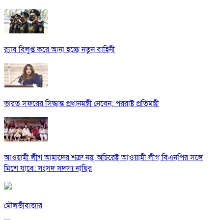
র‍্যাব বিলুপ্ত করে আনা হচ্ছে নতুন বাহিনী
ভারত সফরের সিদ্ধান্ত প্রধানমন্ত্রী নেবেন: পররাষ্ট্র প্রতিমন্ত্রী
আওয়ামী লীগ আমাদের শত্রু নয়, অচিরেই আওয়ামী লীগ বিএনপির সঙ্গে
মিশে যাবে: সংসদ সদস্য নাছির
মৌলভীবাজার