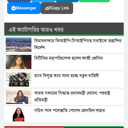
Messenger
Copy Link
এই ক্যাটাগরির আরও খবর
বিমানবন্দরে ভিআইপি-সিআইপিসহ সবাইকে তল্লাশির
নির্দেশ
বিটিভির মহাপরিচালক হলেন কাজী জেসিন
র‍্যাব বিলুপ্ত করে আনা হচ্ছে নতুন বাহিনী
ভারত সফরের সিদ্ধান্ত প্রধানমন্ত্রী নেবেন: পররাষ্ট্র
প্রতিমন্ত্রী
সচিব পদে পদোন্নতি পেলেন জেসমিন নাহার