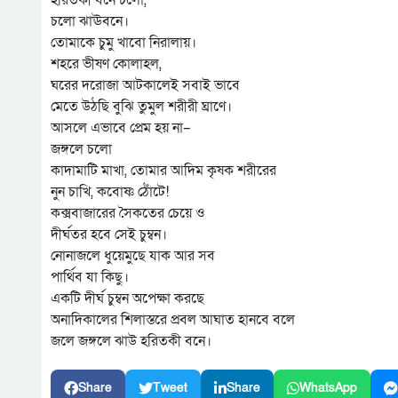
হরিতকী বনে চলো,
চলো ঝাঊবনে।
তোমাকে চুমু খাবো নিরালায়।
শহরে ভীষণ কোলাহল,
ঘরের দরোজা আটকালেই সবাই ভাবে
মেতে উঠছি বুঝি তুমুল শরীরী ঘ্রাণে।
আসলে এভাবে প্রেম হয় না–
জঙ্গলে চলো
কাদামাটি মাখা, তোমার আদিম কৃষক শরীরের
নুন চাখি, কবোষ্ণ ঠোঁটে!
কক্সবাজারের সৈকতের চেয়ে ও
দীর্ঘতর হবে সেই চুম্বন।
নোনাজলে ধুয়েমুছে যাক আর সব
পার্থিব যা কিছু।
একটি দীর্ঘ চুম্বন অপেক্ষা করছে
অনাদিকালের শিলাস্তরে প্রবল আঘাত হানবে বলে
জলে জঙ্গলে ঝাউ হরিতকী বনে।
Share
Tweet
Share
WhatsApp