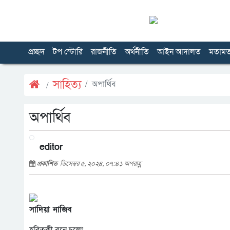
প্রচ্ছদ
টপ স্টোরি
রাজনীতি
অর্থনীতি
আইন আদালত
মতাম
সাহিত্য
অপার্থিব
অপার্থিব
editor
প্রকাশিত
ডিসেম্বর ৫, ২০২৪, ০৭:৪১ অপরাহ্ণ
সাদিয়া নাজিব