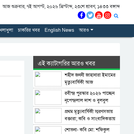
আজ শুক্রবার, ৭ই আগস্ট, ২০২৬ খ্রিস্টাব্দ, ২৩শে শ্রাবণ, ১৪৩৩ বঙ্গাব্দ
েলাধুলা
চাকরির খবর
English News
আরও
এই ক্যাটাগরির আরও খবর
শহীদ জননী জাহানারা ইমামের
মৃত্যুবার্ষিকী আজ
রবীন্দ্র পুরস্কার ২০২৬ পাচ্ছেন
নৃপেন্দ্রলাল দাশ ও বুলবুল
ইসলাম
প্রথম মৃত্যুবার্ষিকী স্মরণসভায়
বক্তারা; কবি ও সাংবাদিকতায়
উজ্জ্বল আলো ছড়িয়েছেন
শোভনা- কবি মো: শফিকুল
সৌমিত্র দেব