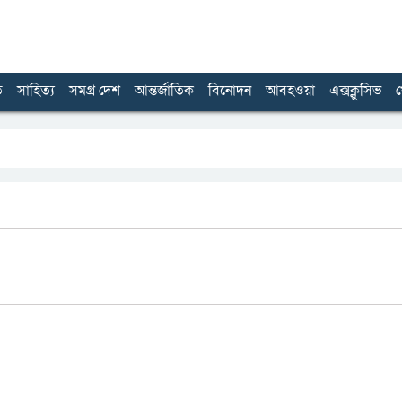
ত
সাহিত্য
সমগ্র দেশ
আন্তর্জাতিক
বিনোদন
আবহওয়া
এক্সক্লুসিভ
খ