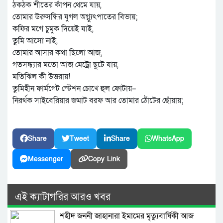
ঠকঠক শীতের কাঁপন থেমে যায়,
তোমার উরুসন্ধির যুগল অগ্ন্যুৎপাতের বিভায়;
কফির মগে চুমুক দিয়েই যাই,
তুমি আসো নাই,
তোমার আসার কথা ছিলো আজ,
গতসন্ধ্যার মতো আজ মেট্রো ছুটে যায়,
মতিঝিল কী উত্তরায়!
তুমিহীন ফার্মগেট স্টেশন চোখে হুল ফোটায়–
নিরর্থক সাইবেরিয়ার জমাট বরফ আর তোমার ঠোঁটের ছোঁয়ায়;
Share
Tweet
Share
WhatsApp
Messenger
Copy Link
এই ক্যাটাগরির আরও খবর
শহীদ জননী জাহানারা ইমামের মৃত্যুবার্ষিকী আজ