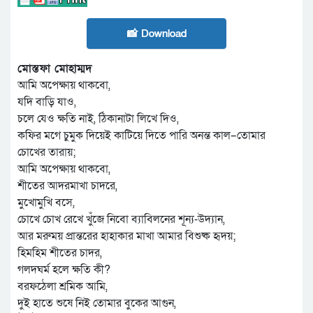
📸 Download
মোস্তফা মোহাম্মদ
আমি অপেক্ষায় থাকবো,
যদি বাড়ি যাও,
চলে যেও ক্ষতি নাই, ঠিকানাটা লিখে দিও,
কফির মগে চুমুক দিয়েই কাটিয়ে দিতে পারি অনন্ত কাল–তোমার
চোখের তারায়;
আমি অপেক্ষায় থাকবো,
শীতের আদরমাখা চাদরে,
মুখোমুখি বসে,
চোখে চোখ রেখে খুঁজে নিবো ব্যাবিলনের শূন্য-উদ্যান,
আর মরুময় প্রান্তরের হাহাকার মাখা আমার বিশুষ্ক হৃদয়;
হিমহিম শীতের চাদর,
গলদঘর্ম হলে ক্ষতি কী?
বরফঠেলা শ্রমিক আমি,
দুই হাতে শুষে নিই তোমার বুকের আগুন,