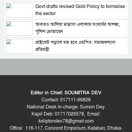
Govt drafts revised Gold Policy to formalise
শুরু হলো অমর একুশে বইমেলা
the sector
আবারও আলিয়া মাদ্রাসা এলাকায় সংঘর্ষের আশঙ্কা,
আজ থেকে গুনে গুনে,ভিডিও
পুলিশ মোতায়েন
প্রাইভেট পড়ালে বন্ধ হবে এমপিও: সমাজকল্যাণ
২০২৬কলকাতা বইমেলায় বাংলাদেশকে যোগ দিতে
প্রতিমন্ত্রী
দিলেন না আয়োজকরা
৫৪ রানে অলআউট হয়ে ইনিংস ব্যবধানে হারল
বৌদ্ধতত্ত্ববিদ অধ্যাপক ড. সুকোমল বড়ুয়া’র সংবর্ধনা
বাংলাদেশ
সম্পন্ন
ড্যাবের প্রতিষ্ঠাবার্ষিকীতে চিকিৎসক সমাবেশের
ডক্টর মোস্তফা আহমেদ মোস্তাকের
উদ্বোধন করলেন প্রধানমন্ত্রী
দুটি কাব্যগ্রন্থের মোড়ক উন্মোচন
Editor in Chief: SOUMITRA DEV
ভারতের হিমাচলে বাস উল্টে নিহত ৮, আহত ১০
লাইলাতুল মেহরাজ এর মাধ্যমে মহাণ আল্লাহু রাব্বুল
Contact: 017111-66826
আলামিন মুসলমানদের জন্য নামাজ ফরজ করে দেন:
National Desk In-charge: Sumon Dey.
মকিস মনসুর
Kapil Deb: 01717026578, Email:
ট্রাম্পের ‘অবৈধ ইরান যুদ্ধ’ বন্ধে মার্কিন সিনেটরদের
শহীদ ওসমান হাদির হত্যার বিচার ও দোষীদের
ksliptondev78@gmail.com
প্রস্তাব
গ্রেপ্তারের দাবি
Office: 116-117, Concord Emporium, Kataban, Dhaka-