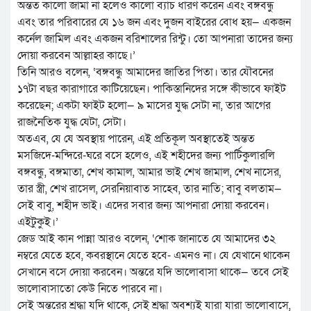
অন্তত কালো জামা না হলেও কালো ব্যাচ ধারণ করেন এবং বঙ্গবন্ধু
এবং তার পরিবারের যে ১৬ জন এবং দুজন বাইরের বোধ হয়— একজন
কর্নেল জামিল এবং একজন বরিশালের রিন্টু। তো আপনারা তাদের জন্য
দোয়া করবেন আল্লাহর কাছে।’
তিনি আরও বলেন, ‘বঙ্গবন্ধু আমাদের জাতির পিতা। তার যৌবনের
১৭টা বছর কারাগারে কাটিয়েছেন। পাকিস্তানিদের সঙ্গে কীভাবে ফাইট
করেছেন; একটা ফাইট হলো— ৯ মাসের যুদ্ধ সেটা না, তার আগের
রাজনৈতিক যুদ্ধ যেটা, সেটা।
অতএব, যে যে অবস্থায় পারেন, এই প্রতিকূল অবস্থাতেই অন্তত
মসজিদে-মন্দিরে-ঘরে বসে হলেও, এই শহীদের জন্য পার্টিকুলারলি
বঙ্গবন্ধু, বঙ্গমাতা, শেখ কামাল, আমার ভাই শেখ জামাল, শেখ নাসের,
তার স্ত্রী, শেখ রাসেল, সেরনিয়াবাত সাহেব, তার নাতি; বাবু বলতাম—
সেই বাবু, শহীদ ভাই। এদের সবার জন্য আপনারা দোয়া করবেন।
এইটুকুই।’
জেড আই কান পান্না আরও বলেন, ‘শোক জানাতে যে আমাদের ৩২
নম্বরে যেতে হবে, কবরস্থানে যেতে হবে- এমনও না। যে যেখানে থাকেন
সেখানে বসে দোয়া করবেন। অন্তরে যদি ভালোবাসা থাকে— তবে সেই
ভালোবাসাতো কেউ নিতে পারবে না।
সেই অন্তরের শ্রদ্ধা যদি থাকে, সেই শ্রদ্ধা অবশ্যই যারা যারা ভালোবাসে,