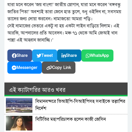
যারা মনে করেন ‘জয় বাংলা’ জাতীয় স্লোগান, যারা মনে করেন ‘বঙ্গবন্ধু
জাতির পিতা’ অবশ্যই তারা জেনে হাত তুলে, শুধু ওইদিন না, সবসময়
তাদের জন্য দোয়া করবেন। নামাজতো আমরা পড়ি।
সেই নামাজের ভেতরে একটু না হয় একটা লাইন বাড়িয়ে নিলাম। এই
আরকি, আপনাদের প্রতি আবেদন। মঞ্চ ৭১ থেকে আমি জেআই খান
পান্না এই আহ্বান জানাচ্ছি।’
Share
Tweet
Share
WhatsApp
Messenger
Copy Link
এই ক্যাটাগরির আরও খবর
বিমানবন্দরে ভিআইপি-সিআইপিসহ সবাইকে তল্লাশির
নির্দেশ
বিটিভির মহাপরিচালক হলেন কাজী জেসিন