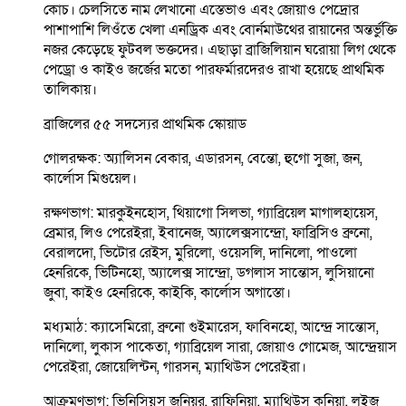
কোচ। চেলসিতে নাম লেখানো এস্তেভাও এবং জোয়াও পেদ্রোর
পাশাপাশি লিওঁতে খেলা এনড্রিক এবং বোর্নমাউথের রায়ানের অন্তর্ভুক্তি
নজর কেড়েছে ফুটবল ভক্তদের। এছাড়া ব্রাজিলিয়ান ঘরোয়া লিগ থেকে
পেড্রো ও কাইও জর্জের মতো পারফর্মারদেরও রাখা হয়েছে প্রাথমিক
তালিকায়।
ব্রাজিলের ৫৫ সদস্যের প্রাথমিক স্কোয়াড
গোলরক্ষক: অ্যালিসন বেকার, এডারসন, বেন্তো, হুগো সুজা, জন,
কার্লোস মিগুয়েল।
রক্ষণভাগ: মারকুইনহোস, থিয়াগো সিলভা, গ্যাব্রিয়েল মাগালহায়েস,
ব্রেমার, লিও পেরেইরা, ইবানেজ, অ্যালেক্সসান্দ্রো, ফাব্রিসিও ব্রুনো,
বেরালদো, ভিটোর রেইস, মুরিলো, ওয়েসলি, দানিলো, পাওলো
হেনরিকে, ভিটিনহো, অ্যালেক্স সান্দ্রো, ডগলাস সান্তোস, লুসিয়ানো
জুবা, কাইও হেনরিকে, কাইকি, কার্লোস অগাস্তো।
মধ্যমাঠ: ক্যাসেমিরো, ব্রুনো গুইমারেস, ফাবিনহো, আন্দ্রে সান্তোস,
দানিলো, লুকাস পাকেতা, গ্যাব্রিয়েল সারা, জোয়াও গোমেজ, আন্দ্রেয়াস
পেরেইরা, জোয়েলিন্টন, গারসন, ম্যাথিউস পেরেইরা।
আক্রমণভাগ: ভিনিসিয়ুস জুনিয়র, রাফিনিয়া, ম্যাথিউস কুনিয়া, লুইজ