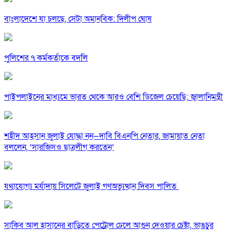
বাংলাদেশে যা চলছে, সেটা অমানবিক: দিলীপ ঘোষ
পুলিশের ৭ কর্মকর্তাকে বদলি
পাইপলাইনের মাধ্যমে ভারত থেকে আরও বেশি ডিজেল চেয়েছি: জ্বালানিমন্ত্রী
শহীদ আহসান জুলাই যোদ্ধা নন—দাবি বিএনপি নেতার, জামায়াত নেতা
বললেন, ‘সারজিসও ছাত্রলীগ করতেন’
যথাযোগ্য মর্যাদায় সিলেটে জুলাই গণঅভ্যুত্থান দিবস পালিত
সাকিব আল হাসানের বাড়িতে পেট্রোল ঢেলে আগুন দেওয়ার চেষ্টা, ভাঙচুর