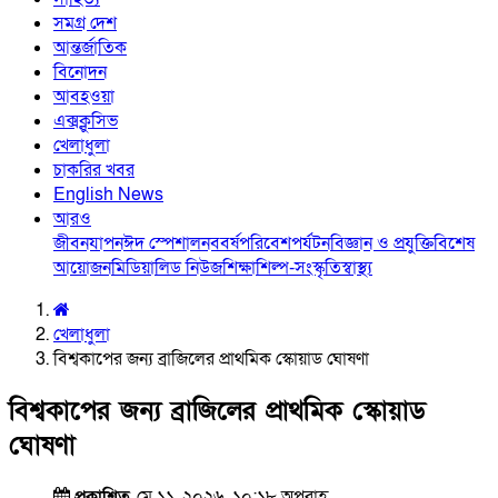
সমগ্র দেশ
আন্তর্জাতিক
বিনোদন
আবহওয়া
এক্সক্লুসিভ
খেলাধুলা
চাকরির খবর
English News
আরও
জীবনযাপন
ঈদ স্পেশাল
নববর্ষ
পরিবেশ
পর্যটন
বিজ্ঞান ও প্রযুক্তি
বিশেষ
আয়োজন
মিডিয়া
লিড নিউজ
শিক্ষা
শিল্প-সংস্কৃতি
স্বাস্থ্য
খেলাধুলা
বিশ্বকাপের জন্য ব্রাজিলের প্রাথমিক স্কোয়াড ঘোষণা
বিশ্বকাপের জন্য ব্রাজিলের প্রাথমিক স্কোয়াড
ঘোষণা
প্রকাশিত
মে ১১, ২০২৬, ১০:১৮ অপরাহ্ণ