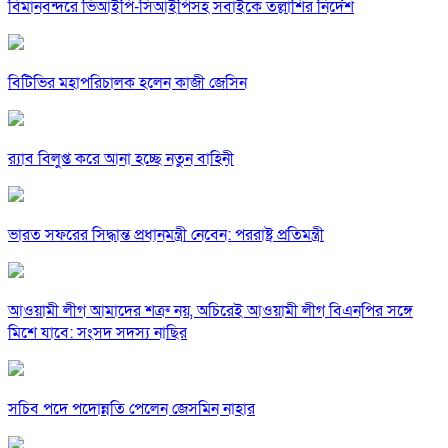
বিমানবন্দরে ভিআইপি-সিআইপিসহ সবাইকে তল্লাশির নির্দেশ
বিটিভির মহাপরিচালক হলেন কাজী জেসিন
র‍্যাব বিলুপ্ত করে আনা হচ্ছে নতুন বাহিনী
ভারত সফরের সিদ্ধান্ত প্রধানমন্ত্রী নেবেন: পররাষ্ট্র প্রতিমন্ত্রী
আওয়ামী লীগ আমাদের শত্রু নয়, অচিরেই আওয়ামী লীগ বিএনপির সঙ্গে
মিশে যাবে: সংসদ সদস্য নাছির
সচিব পদে পদোন্নতি পেলেন জেসমিন নাহার