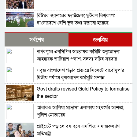
রিউমর স্ক্যানারের ফ্যাক্টচেক; ফুটবল বিশ্বকাপ:
বাংলাদেশে বেশি ভুল তথ্য ছড়ানো হয়েছে
আর্জেন্টিনাকে ঘিরে
টি–টুয়েন্টিতে নতুন রেকর্ড গড়ল ভারত
সর্বশেষ
জনপ্রিয়
নাগরপুরে এনসিপির আহ্বায়ক কমিটি অনুমোদন:
ফাইনালে যত ষড়যন্ত্রতত্ত্ব: খেলোয়াড়দের পরিবারকে
আহ্বায়ক তারিয়াশ পলাশ, সদস্য সচিব সরদার
হুমকি, ফিফা-উয়েফার সমঝোতা
আশরাফ
সবুজ বাংলাদেশ গড়ার প্রত্যয়ে সিলেটে বাবৌযুপ’র
বিশ্বকাপের ফাইনালে হেরে ভেঙে পড়া মেসিকে স্ত্রীর
দ্বিতীয় পর্যায়ে বৃক্ষরোপণ কর্মসূচি সম্পন্ন
বার্তা
Govt drafts revised Gold Policy to formalise
থিয়াগো মেসিতে স্বপ্ন আর্জেন্টিনার
the sector
আবারও আলিয়া মাদ্রাসা এলাকায় সংঘর্ষের আশঙ্কা,
মেসিকে বিশ্বকাপের সেরা ফুটবলার ঘোষণা
পুলিশ মোতায়েন
আইএফএফএইচএসের
প্রাইভেট পড়ালে বন্ধ হবে এমপিও: সমাজকল্যাণ
বিশ্বকাপের ফাইনালে লাল কার্ড দেখা ফার্নান্দেজের
প্রতিমন্ত্রী
আবেগঘন বার্তা