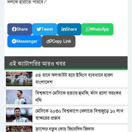
দলকে হারাতে পারবে।’
Share
Tweet
Share
WhatsApp
Messenger
Copy Link
এই ক্যাটাগরির আরও খবর
৫৪ রানে অলআউট হয়ে ইনিংস ব্যবধানে হারল
বাংলাদেশ
বিশ্বকাপে মেসিকে হত্যার হুমকি, ফাঁস হলো ভয়ংকর
নথি
মেসিকে ২০৩০ বিশ্বকাপে খেলাতে বিশ্বজুড়ে ১০ লাখ
স্বাক্ষরের প্রস্তাব
ফ্রান্সের নতুন কোচ জিনেদিন জিদান