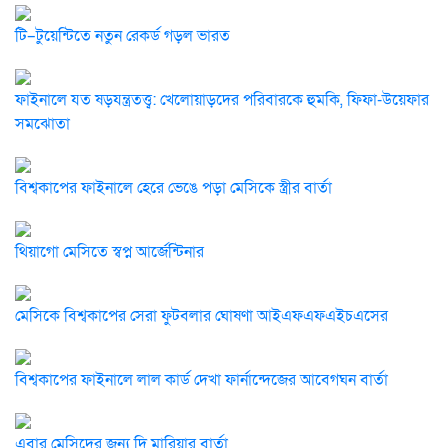
টি–টুয়েন্টিতে নতুন রেকর্ড গড়ল ভারত
ফাইনালে যত ষড়যন্ত্রতত্ত্ব: খেলোয়াড়দের পরিবারকে হুমকি, ফিফা-উয়েফার
সমঝোতা
বিশ্বকাপের ফাইনালে হেরে ভেঙে পড়া মেসিকে স্ত্রীর বার্তা
থিয়াগো মেসিতে স্বপ্ন আর্জেন্টিনার
মেসিকে বিশ্বকাপের সেরা ফুটবলার ঘোষণা আইএফএফএইচএসের
বিশ্বকাপের ফাইনালে লাল কার্ড দেখা ফার্নান্দেজের আবেগঘন বার্তা
এবার মেসিদের জন্য দি মারিয়ার বার্তা