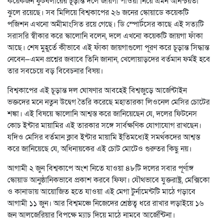
কয়েকজন ফুটবলারের চূড়ান্ত দলে জায়গা পাওয়া নিয়ে এমন অনিশ্চয়তা
ঝুলে রয়েছে। সব মিলিয়ে বিশ্বকাপের ২৬ জনের স্কোয়াডে কয়েকটি
পজিশন এখনো অমীমাংসিত রয়ে গেছে। ডি স্পোর্টসের কাছে এই সত্যটি
সরাসরি স্বীকার করে স্কালোনি বলেন, দলে এখনো কয়েকটি জায়গা ফাঁকা
আছে। শেষ মুহূর্তে কীভাবে এই ফাঁকা জায়গাগুলো পূরণ করে চূড়ান্ত সিদ্ধান্ত
নেবেন—এমন প্রশ্নের জবাবে তিনি জানান, খেলোয়াড়দের বর্তমান ফর্মই হবে
তার সবচেয়ে বড় বিবেচনার বিষয়।
বিশ্বকাপের এই চূড়ান্ত দল ঘোষণার আবহেই বিশ্বজুড়ে আর্জেন্টাইন
ভক্তদের মনে নতুন উদ্বেগ তৈরি করেছে মহাতারকা লিওনেল মেসির চোটের
শঙ্কা। এই বিষয়ে স্কালোনি আশ্বস্ত করে জানিয়েছেন যে, দলের ফিটনেস
কোচ ইন্টার মায়ামির এই তারকার সঙ্গে সার্বক্ষণিক যোগাযোগ রাখছেন।
যদিও মেসির বর্তমান ক্লাব ইন্টার মায়ামি ইতিমধ্যেই সমর্থকদের আশ্বস্ত
করে জানিয়েছে যে, অধিনায়কের এই চোট মোটেও গুরুতর কিছু নয়।
আগামী ২ জুন বিশ্বকাপে অংশ নিতে যাওয়া ৪৮টি দলের সবার পূর্ণাঙ্গ
স্কোয়াড আনুষ্ঠানিকভাবে প্রকাশ করবে ফিফা। যৌথভাবে যুক্তরাষ্ট্র, মেক্সিকো
ও কানাডায় আয়োজিত হতে যাওয়া এই মেগা টুর্নামেন্টটি মাঠে গড়াবে
আগামী ১১ জুন। আর বিশ্বমঞ্চে নিজেদের শ্রেষ্ঠত্ব ধরে রাখার লড়াইয়ে ১৬
জুন আলজেরিয়ার বিপক্ষে ম্যাচ দিয়ে মাঠে নামবে আর্জেন্টিনা।