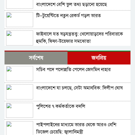
বাংলাদেশে বেশি ভুল তথ্য ছড়ানো হয়েছে
আর্জেন্টিনাকে ঘিরে
টি–টুয়েন্টিতে নতুন রেকর্ড গড়ল ভারত
ফাইনালে যত ষড়যন্ত্রতত্ত্ব: খেলোয়াড়দের পরিবারকে
হুমকি, ফিফা-উয়েফার সমঝোতা
বিশ্বকাপের ফাইনালে হেরে ভেঙে পড়া মেসিকে স্ত্রীর
সর্বশেষ
জনপ্রিয়
বার্তা
সচিব পদে পদোন্নতি পেলেন জেসমিন নাহার
থিয়াগো মেসিতে স্বপ্ন আর্জেন্টিনার
বাংলাদেশে যা চলছে, সেটা অমানবিক: দিলীপ ঘোষ
মেসিকে বিশ্বকাপের সেরা ফুটবলার ঘোষণা
আইএফএফএইচএসের
পুলিশের ৭ কর্মকর্তাকে বদলি
বিশ্বকাপের ফাইনালে লাল কার্ড দেখা ফার্নান্দেজের
আবেগঘন বার্তা
পাইপলাইনের মাধ্যমে ভারত থেকে আরও বেশি
এবার মেসিদের জন্য দি মারিয়ার বার্তা
ডিজেল চেয়েছি: জ্বালানিমন্ত্রী