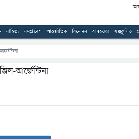
আজ 
ত
সাহিত্য
সমগ্র দেশ
আন্তর্জাতিক
বিনোদন
আবহওয়া
এক্সক্লুসিভ
খ
র্জেন্টিনা
াজিল-আর্জেন্টিনা