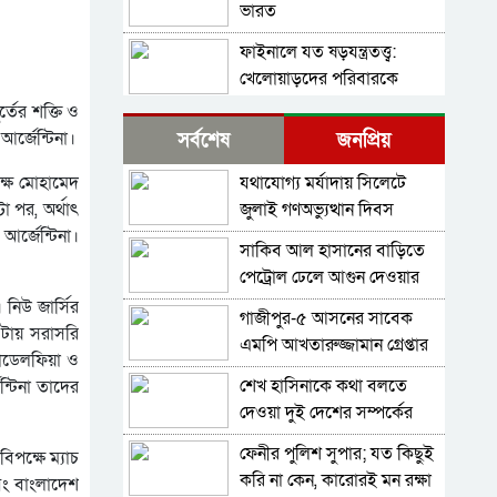
ভারত
ফাইনালে যত ষড়যন্ত্রতত্ত্ব:
খেলোয়াড়দের পরিবারকে
হুমকি, ফিফা-উয়েফার
্তের শক্তি ও
বিশ্বকাপের ফাইনালে হেরে
সমঝোতা
আর্জেন্টিনা।
সর্বশেষ
জনপ্রিয়
ভেঙে পড়া মেসিকে স্ত্রীর বার্তা
যথাযোগ্য মর্যাদায় সিলেটে
পক্ষ মোহামেদ
থিয়াগো মেসিতে স্বপ্ন
জুলাই গণঅভ্যুত্থান দিবস
া পর, অর্থাৎ
আর্জেন্টিনার
পালিত
আর্জেন্টিনা।
সাকিব আল হাসানের বাড়িতে
মেসিকে বিশ্বকাপের সেরা
পেট্রোল ঢেলে আগুন দেওয়ার
ফুটবলার ঘোষণা
চেষ্টা, ভাঙচুর
 নিউ জার্সির
আইএফএফএইচএসের
গাজীপুর-৫ আসনের সাবেক
বিশ্বকাপের ফাইনালে লাল কার্ড
 ৪টায় সরাসরি
এমপি আখতারুজ্জামান গ্রেপ্তার
দেখা ফার্নান্দেজের আবেগঘন
িলাডেলফিয়া ও
বার্তা
শেখ হাসিনাকে কথা বলতে
ন্টিনা তাদের
এবার মেসিদের জন্য দি
দেওয়া দুই দেশের সম্পর্কের
মারিয়ার বার্তা
জন্য ক্ষতিকর: পররাষ্ট্র মন্ত্রণালয়
ফেনীর পুলিশ সুপার; যত কিছুই
বিবিসি বাংলার প্রতিবেদন;
িপক্ষে ম্যাচ
করি না কেন, কারোরই মন রক্ষা
মেসির সাথে প্রতারণা,
এবং বাংলাদেশ