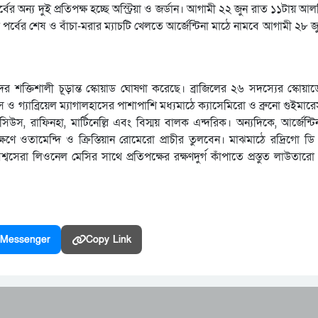
র্বের অন্য দুই প্রতিপক্ষ হচ্ছে অস্ট্রিয়া ও জর্ডান। আগামী ২২ জুন রাত ১১টায় আল
প পর্বের শেষ ও বাঁচা-মরার ম্যাচটি খেলতে আর্জেন্টিনা মাঠে নামবে আগামী ২৮ 
ের শক্তিশালী চূড়ান্ত স্কোয়াড ঘোষণা করেছে। ব্রাজিলের ২৬ সদস্যের স্কোয়া
 গ্যাব্রিয়েল ম্যাগালহাসের পাশাপাশি মধ্যমাঠে ক্যাসেমিরো ও ব্রুনো গুইমা
, রাফিনহা, মার্টিনেল্লি এবং বিস্ময় বালক এন্দরিক। অন্যদিকে, আর্জেন্টিন
ক্ষণে ওতামেন্দি ও ক্রিস্তিয়ান রোমেরো প্রাচীর তুলবেন। মাঝমাঠে রদ্রিগো
্বসেরা লিওনেল মেসির সাথে প্রতিপক্ষের রক্ষণদুর্গ কাঁপাতে প্রস্তুত লাউতারো
Messenger
Copy Link