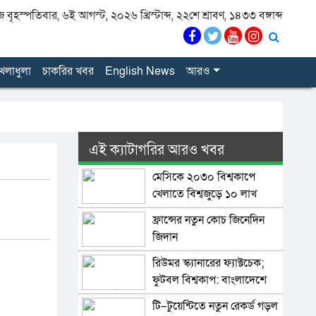
বৃহস্পতিবার, ৬ই আগস্ট, ২০২৬ খ্রিস্টাব্দ, ২২শে শ্রাবণ, ১৪৩৩ বঙ্গাব্দ
েলাধুলা
চাকরির খবর
English News
আরও
এই ক্যাটাগরির আরও খবর
মেসিকে ২০৩০ বিশ্বকাপে
খেলাতে বিশ্বজুড়ে ১০ লাখ
স্বাক্ষরের প্রস্তাব
ফ্রান্সের নতুন কোচ জিনেদিন
জিদান
রিউমর স্ক্যানারের ফ্যাক্টচেক;
ফুটবল বিশ্বকাপ: বাংলাদেশে
বেশি ভুল তথ্য ছড়ানো হয়েছে
টি–টুয়েন্টিতে নতুন রেকর্ড গড়ল
আর্জেন্টিনাকে ঘিরে