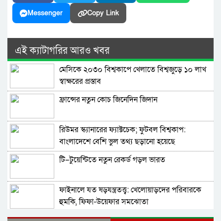
Messenger
Copy Link
এই ক্যাটাগরির আরও খবর
মেসিকে ২০৩০ বিশ্বকাপে খেলাতে বিশ্বজুড়ে ১০ লাখ
স্বাক্ষরের প্রস্তাব
ফ্রান্সের নতুন কোচ জিনেদিন জিদান
রিউমর স্ক্যানারের ফ্যাক্টচেক; ফুটবল বিশ্বকাপ:
বাংলাদেশে বেশি ভুল তথ্য ছড়ানো হয়েছে
আর্জেন্টিনাকে ঘিরে
টি–টুয়েন্টিতে নতুন রেকর্ড গড়ল ভারত
ফাইনালে যত ষড়যন্ত্রতত্ত্ব: খেলোয়াড়দের পরিবারকে
হুমকি, ফিফা-উয়েফার সমঝোতা
বিশ্বকাপের ফাইনালে হেরে ভেঙে পড়া মেসিকে স্ত্রীর