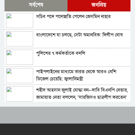
সর্বশেষ
জনপ্রিয়
বার্তা
সচিব পদে পদোন্নতি পেলেন জেসমিন নাহার
থিয়াগো মেসিতে স্বপ্ন আর্জেন্টিনার
বাংলাদেশে যা চলছে, সেটা অমানবিক: দিলীপ ঘোষ
মেসিকে বিশ্বকাপের সেরা ফুটবলার ঘোষণা
আইএফএফএইচএসের
পুলিশের ৭ কর্মকর্তাকে বদলি
বিশ্বকাপের ফাইনালে লাল কার্ড দেখা ফার্নান্দেজের
আবেগঘন বার্তা
পাইপলাইনের মাধ্যমে ভারত থেকে আরও বেশি
এবার মেসিদের জন্য দি মারিয়ার বার্তা
ডিজেল চেয়েছি: জ্বালানিমন্ত্রী
শহীদ আহসান জুলাই যোদ্ধা নন—দাবি বিএনপি নেতার,
বিবিসি বাংলার প্রতিবেদন; মেসির সাথে প্রতারণা,
জামায়াত নেতা বললেন, ‘সারজিসও ছাত্রলীগ করতেন’
কৌশলগত ভুলেই শিরোপা হারাল আর্জেন্টিনা
যথাযোগ্য মর্যাদায় সিলেটে জুলাই গণঅভ্যুত্থান দিবস
আর্জেন্টিনা হারায় দুঃখ পাইনি,দুই দলই ভালো খেলেছে:
পালিত
ডোনাল্ড ট্রাম্প
সাকিব আল হাসানের বাড়িতে পেট্রোল ঢেলে আগুন
শিরোপা হারিয়েও পাচ্ছেন বীরের মর্যাদা
দেওয়ার চেষ্টা, ভাঙচুর