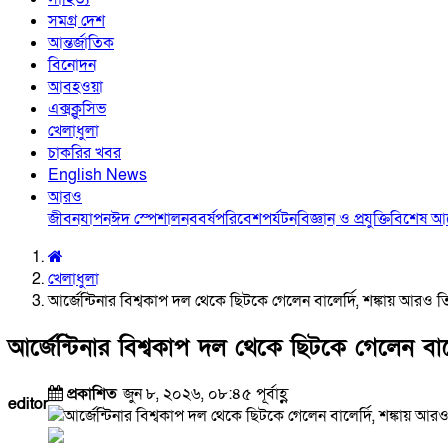
সমগ্র দেশ
আন্তর্জাতিক
বিনোদন
আবহওয়া
এক্সক্লুসিভ
খেলাধুলা
চাকরির খবর
English News
আরও
জীবনযাপন
ঈদ স্পেশাল
নববর্ষ
পরিবেশ
পর্যটন
বিজ্ঞান ও প্রযুক্তি
বিশেষ 
খেলাধুলা
আর্জেন্টিনার বিশ্বকাপ দল থেকে ছিটকে গেলেন বালের্দি, শঙ্কায় আরও 
আর্জেন্টিনার বিশ্বকাপ দল থেকে ছিটকে গেলেন বা
প্রকাশিত
জুন ৮, ২০২৬, ০৮:৪৫ পূর্বাহ্ণ
editor