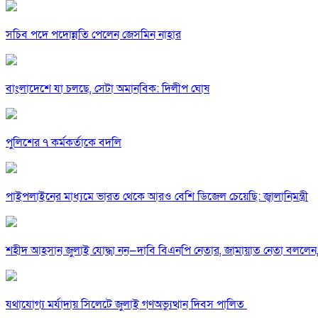
সচিব পদে পদোন্নতি পেলেন জেসমিন নাহার
বাংলাদেশে যা চলছে, সেটা অমানবিক: দিলীপ ঘোষ
পুলিশের ৭ কর্মকর্তাকে বদলি
পাইপলাইনের মাধ্যমে ভারত থেকে আরও বেশি ডিজেল চেয়েছি: জ্বালানিমন্ত্রী
শহীদ আহসান জুলাই যোদ্ধা নন—দাবি বিএনপি নেতার, জামায়াত নেতা বললেন,
যথাযোগ্য মর্যাদায় সিলেটে জুলাই গণঅভ্যুত্থান দিবস পালিত