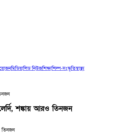
আয়োজন
মিডিয়া
লিড নিউজ
শিক্ষা
শিল্প-সংস্কৃতি
স্বাস্থ্য
তিনজন
লের্দি, শঙ্কায় আরও তিনজন