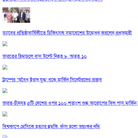
ড্যাবের প্রতিষ্ঠাবার্ষিকীতে চিকিৎসক সমাবেশের উদ্বোধন করলেন প্রধানমন্ত্রী
ভারতের হিমাচলে বাস উল্টে নিহত ৮, আহত ১০
ট্রাম্পের ‘অবৈধ ইরান যুদ্ধ’ বন্ধে মার্কিন সিনেটরদের প্রস্তাব
ভারত-চীনসহ ৫টি দেশের ওপর ১০০ শতাংশ শুল্ক আরোপের বিল পাস মার্কিন 
বিশ্বকাপে মেসিকে হত্যার হুমকি, ফাঁস হলো ভয়ংকর নথি