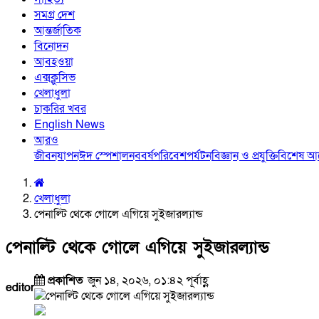
সমগ্র দেশ
আন্তর্জাতিক
বিনোদন
আবহওয়া
এক্সক্লুসিভ
খেলাধুলা
চাকরির খবর
English News
আরও
জীবনযাপন
ঈদ স্পেশাল
নববর্ষ
পরিবেশ
পর্যটন
বিজ্ঞান ও প্রযুক্তি
বিশেষ 
খেলাধুলা
পেনাল্টি থেকে গোলে এগিয়ে সুইজারল্যান্ড
পেনাল্টি থেকে গোলে এগিয়ে সুইজারল্যান্ড
প্রকাশিত
জুন ১৪, ২০২৬, ০১:৪২ পূর্বাহ্ণ
editor