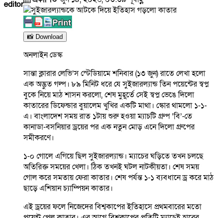
editor
📸 Download
অনলাইন ডেস্ক
সান্তা ক্লারার লেভি’স স্টেডিয়ামে শনিবার (১৩ জুন) রাতে লেখা হলো
এক অদ্ভুত গল্প। ৮৯ মিনিট ধরে যে সুইজারল্যান্ড তিন পয়েন্টের স্বপ্ন
বুকে নিয়ে মাঠ শাসন করলো, শেষ মুহূর্তে সেই স্বপ্ন ভেঙে দিলো
কাতারের ডিফেন্ডার বুয়ালেম খুখির একটি মাথা। স্কোর থামলো ১-১-
এ। বাংলাদেশ সময় রাত ১টায় শুরু হওয়া ম্যাচটি গ্রুপ ‘বি’-তে
কানাডা-বসনিয়ার ড্রয়ের পর এক নতুন মোড় এনে দিলো গ্রুপের
সমীকরণে।
১-০ গোলে এগিয়ে ছিল সুইজারল্যান্ড। ম্যাচের ঘড়িতে তখন চলছে
অতিরিক্ত সময়ের খেলা। ঠিক তখনই ঘটল নাটকীয়তা। শেষ সময়
গোল করে সমতায় ফেরা কাতার। শেষ পর্যন্ত ১-১ ব্যবধানে ড্র করে মাঠ
ছাড়ে এশিয়ান চ্যাম্পিয়ন কাতার।
এই ড্রয়ের ফলে নিজেদের বিশ্বকাপের ইতিহাসে প্রথমবারের মতো
পয়েন্ট পেল কাতার। এর আগে বিশ্বকাপের প্রতিটি ম্যাচেই হারের