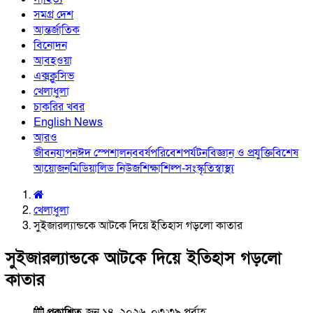
সমগ্র দেশ
আন্তর্জাতিক
বিনোদন
আবহওয়া
এক্সক্লুসিভ
খেলাধুলা
চাকরির খবর
English News
আরও
জীবনযাপন
ঈদ স্পেশাল
নববর্ষ
পরিবেশ
পর্যটন
বিজ্ঞান ও প্রযুক্তি
বিশেষ
আয়োজন
মিডিয়া
লিড নিউজ
শিক্ষা
শিল্প-সংস্কৃতি
স্বাস্থ্য
খেলাধুলা
সুইজারল্যান্ডকে আটকে দিয়ে ইতিহাস গড়লো কাতার
সুইজারল্যান্ডকে আটকে দিয়ে ইতিহাস গড়লো
কাতার
প্রকাশিত
জুন ১৪, ২০২৬, ০৩:৩৯ পূর্বাহ্ণ