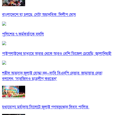
বাংলাদেশে যা চলছে, সেটা অমানবিক: দিলীপ ঘোষ
পুলিশের ৭ কর্মকর্তাকে বদলি
পাইপলাইনের মাধ্যমে ভারত থেকে আরও বেশি ডিজেল চেয়েছি: জ্বালানিমন্ত্রী
শহীদ আহসান জুলাই যোদ্ধা নন—দাবি বিএনপি নেতার, জামায়াত নেতা
বললেন, ‘সারজিসও ছাত্রলীগ করতেন’
যথাযোগ্য মর্যাদায় সিলেটে জুলাই গণঅভ্যুত্থান দিবস পালিত