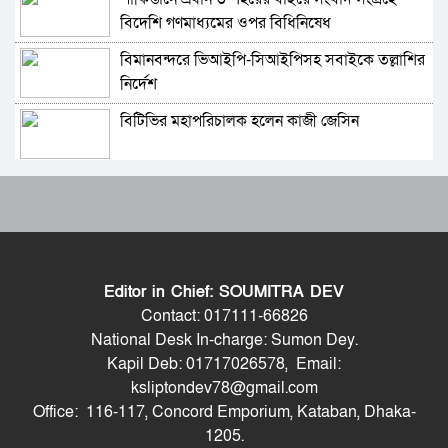
বিশ্বকাপের ফাইনালে লাল কার্ড দেখা ফার্নান্দেজের
বিদেশি গণমাধ্যমের ওপর বিধিনিষেধ
আবেগঘন বার্তা
বিমানবন্দরে ভিআইপি-সিআইপিসহ সবাইকে তল্লাশির
এবার মেসিদের জন্য দি মারিয়ার বার্তা
নির্দেশ
বিটিভির মহাপরিচালক হলেন কাজী জেসিন
বিবিসি বাংলার প্রতিবেদন; মেসির সাথে প্রতারণা,
কৌশলগত ভুলেই শিরোপা হারাল আর্জেন্টিনা
র‍্যাব বিলুপ্ত করে আনা হচ্ছে নতুন বাহিনী
আর্জেন্টিনা হারায় দুঃখ পাইনি,দুই দলই ভালো খেলেছে:
ডোনাল্ড ট্রাম্প
ভারত সফরের সিদ্ধান্ত প্রধানমন্ত্রী নেবেন: পররাষ্ট্র
শিরোপা হারিয়েও পাচ্ছেন বীরের মর্যাদা
প্রতিমন্ত্রী
Editor in Chief: SOUMITRA DEV
আওয়ামী লীগ আমাদের শত্রু নয়, অচিরেই আওয়ামী
ফাইনালে হেরে যা বললেন স্কালোনি
Contact: 017111-66826
লীগ বিএনপির সঙ্গে মিশে যাবে: সংসদ সদস্য নাছির
National Desk In-charge: Sumon Dey.
Kapil Deb: 01717026578, Email:
সচিব পদে পদোন্নতি পেলেন জেসমিন নাহার
বিশ্বকাপ শেষে আর্জেন্টিনা দলে আর দেখা যাবে না যে
ksliptondev78@gmail.com
৯ তারকাকে
Office: 116-117, Concord Emporium, Kataban, Dhaka-
বাংলাদেশে যা চলছে, সেটা অমানবিক: দিলীপ ঘোষ
1205.