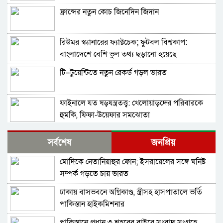
ফ্রান্সের নতুন কোচ জিনেদিন জিদান
রিউমর স্ক্যানারের ফ্যাক্টচেক; ফুটবল বিশ্বকাপ:
বাংলাদেশে বেশি ভুল তথ্য ছড়ানো হয়েছে
আর্জেন্টিনাকে ঘিরে
টি–টুয়েন্টিতে নতুন রেকর্ড গড়ল ভারত
ফাইনালে যত ষড়যন্ত্রতত্ত্ব: খেলোয়াড়দের পরিবারকে
হুমকি, ফিফা-উয়েফার সমঝোতা
বিশ্বকাপের ফাইনালে হেরে ভেঙে পড়া মেসিকে স্ত্রীর
সর্বশেষ
জনপ্রিয়
বার্তা
মোদিকে নেতানিয়াহুর ফোন; ইসরায়েলের সঙ্গে ঘনিষ্ট
থিয়াগো মেসিতে স্বপ্ন আর্জেন্টিনার
সম্পর্ক গড়তে চায় ভারত
ঢাকায় বাসভবনে অগ্নিকাণ্ড, স্ত্রীসহ হাসপাতালে ভর্তি
মেসিকে বিশ্বকাপের সেরা ফুটবলার ঘোষণা
পাকিস্তান হাইকমিশনার
আইএফএফএইচএসের
পাকিস্তানে প্রধান ৩ শহরের বাইরে সংবাদ সংগ্রহে