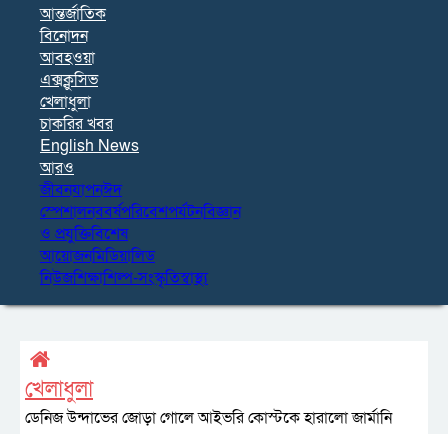
আন্তর্জাতিক
বিনোদন
আবহওয়া
এক্সক্লুসিভ
খেলাধুলা
চাকরির খবর
English News
আরও
জীবনযাপন
ঈদ
স্পেশাল
নববর্ষ
পরিবেশ
পর্যটন
বিজ্ঞান
ও প্রযুক্তি
বিশেষ
আয়োজন
মিডিয়া
লিড
নিউজ
শিক্ষা
শিল্প-সংস্কৃতি
স্বাস্থ্য
খেলাধুলা
ডেনিজ উন্দাভের জোড়া গোলে আইভরি কোস্টকে হারালো জার্মানি