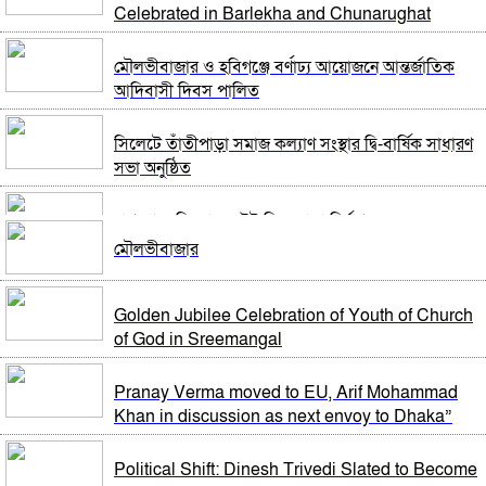
Celebrated in Barlekha and Chunarughat
বিশ্বকাপের ফাইনালে হেরে ভেঙে পড়া মেসিকে স্ত্রীর বার্তা
মৌলভীবাজার ও হবিগঞ্জে বর্ণাঢ্য আয়োজনে আন্তর্জাতিক
আদিবাসী দিবস পালিত
থিয়াগো মেসিতে স্বপ্ন আর্জেন্টিনার
সিলেটে তাঁতীপাড়া সমাজ কল্যাণ সংস্থার দ্বি-বার্ষিক সাধারণ
মেসিকে বিশ্বকাপের সেরা ফুটবলার ঘোষণা
সভা অনুষ্ঠিত
আইএফএফএইচএসের
নাগরপুরে নিম্নমানের ইট দিয়ে রাস্তা নির্মাণ
বিশ্বকাপের ফাইনালে লাল কার্ড দেখা ফার্নান্দেজের
মৌলভীবাজার
আবেগঘন বার্তা
রাষ্ট্রপতি পদে মির্জা ফখরুলের নাম চূড়ান্ত
এবার মেসিদের জন্য দি মারিয়ার বার্তা
Golden Jubilee Celebration of Youth of Church
of God in Sreemangal
হেফাজত আমিরের সঙ্গে প্রধানমন্ত্রীর সাক্ষাৎ
বিবিসি বাংলার প্রতিবেদন; মেসির সাথে প্রতারণা,
Pranay Verma moved to EU, Arif Mohammad
কৌশলগত ভুলেই শিরোপা হারাল আর্জেন্টিনা
Khan in discussion as next envoy to Dhaka”
দেশে মোট ভোটার ১২ কোটি ৮৬ লাখ, তিন মাসে বেড়েছে ৩
লাখ
আর্জেন্টিনা হারায় দুঃখ পাইনি,দুই দলই ভালো খেলেছে:
Political Shift: Dinesh Trivedi Slated to Become
ডোনাল্ড ট্রাম্প