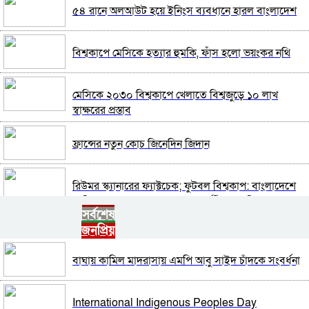
৫৪ রানে অলআউট হয়ে ইনিংস ব্যবধানে হারল বাংলাদেশ
বিশ্বকাপে মেসিকে হত্যার হুমকি, ফাঁস হলো ভয়ংকর নথি
মেসিকে ২০৩০ বিশ্বকাপে খেলাতে বিশ্বজুড়ে ১০ লাখ
স্বাক্ষরের প্রস্তাব
ফ্রান্সের নতুন কোচ জিনেদিন জিদান
রিউমর স্ক্যানারের ফ্যাক্টচেক; ফুটবল বিশ্বকাপ: বাংলাদেশে
বেশি ভুল তথ্য ছড়ানো হয়েছে আর্জেন্টিনাকে ঘিরে
সর্বশেষ
জনপ্রিয়
টি–টুয়েন্টিতে নতুন রেকর্ড গড়ল ভারত
বাঘায় কামিল মাদরাসায় এমপি আবু সাইদ চাঁদকে সংবর্ধনা
ফাইনালে যত ষড়যন্ত্রতত্ত্ব: খেলোয়াড়দের পরিবারকে হুমকি,
ফিফা-উয়েফার সমঝোতা
International Indigenous Peoples Day