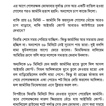
এর আগে গোলরক্ষক ফোফানার দুর্দান্ত সেভ আর একটি বাতিল হওয়া
গোলের পরও জার্মানি হতাশ হয়নি। অবশেষে চাপ কাজে দিলো।
বাকি প্রায় ২২ মিনিট — জার্মানি কি জয়সূচক গোলের খোঁজে আরও
চাপ বাড়াবে, নাকি আইভরি কোস্ট আবারও কাউন্টারে চমক
দেখাবে?
বিরতি শেষে সময় পেরিয়ে যাচ্ছিল। কিন্তু জার্মানির আর সমতায় ফেরা
হচ্ছিল না। অবশেষে ৬৮ মিনিটে সেই সুযোগ পায় তারা। দুই বদলি
নামা ফুটবলারের ভাগ্যে ফেরে তাদের। মিডফিল্ডার নাদিয়েম
আমিরির ক্রসে ভলি করে দলেকে সমতায় ফেরান উনদাভ।
অন্যদিকে ৮৮ মিনিটে যেন জয়টা জার্মানির হাতে তুলে দিল আসল
আইভরি কোস্ট। সিমন আদিঙ্গারকে মুখে তুলে দেওয়ার মতো এক
বল বাড়িয়েছিলেন বদলি নামা পেপে। কিন্তু বাঁ প্রান্তের ফাঁকায় বল
পেয়ে গোলরক্ষককে একা পেয়েও শট নিতে দেরি করলেন আদিঙ্গার।
ফল জার্মানির ডিফেন্ডাররা এসে ক্লিয়ার করল বল।
বিপরীতে ফিরতি মিনিটে লিড নেওয়ার সুযোগ পেয়েছিল জার্মানি।
তবে গোলরক্ষকের দারুণ ক্ষিপ্রতায় বেঁচে যায় আইভিরি কোস্ট।
নাথানিয়েল ব্রাউনের শটে দুর্দান্ত সেভ দেন ফোফানা। যোগ করা সময়ে