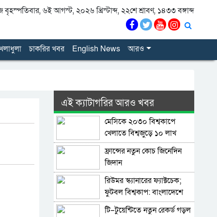
বৃহস্পতিবার, ৬ই আগস্ট, ২০২৬ খ্রিস্টাব্দ, ২২শে শ্রাবণ, ১৪৩৩ বঙ্গাব্দ
েলাধুলা
চাকরির খবর
English News
আরও
এই ক্যাটাগরির আরও খবর
মেসিকে ২০৩০ বিশ্বকাপে
খেলাতে বিশ্বজুড়ে ১০ লাখ
স্বাক্ষরের প্রস্তাব
ফ্রান্সের নতুন কোচ জিনেদিন
জিদান
রিউমর স্ক্যানারের ফ্যাক্টচেক;
ফুটবল বিশ্বকাপ: বাংলাদেশে
বেশি ভুল তথ্য ছড়ানো হয়েছে
টি–টুয়েন্টিতে নতুন রেকর্ড গড়ল
আর্জেন্টিনাকে ঘিরে