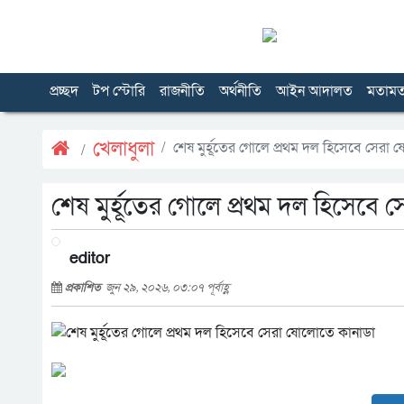
প্রচ্ছদ
টপ স্টোরি
রাজনীতি
অর্থনীতি
আইন আদালত
মতাম
খেলাধুলা
শেষ মুর্হূতের গোলে প্রথম দল হিসেবে সেরা
শেষ মুর্হূতের গোলে প্রথম দল হিসেবে
editor
প্রকাশিত
জুন ২৯, ২০২৬, ০৩:০৭ পূর্বাহ্ণ