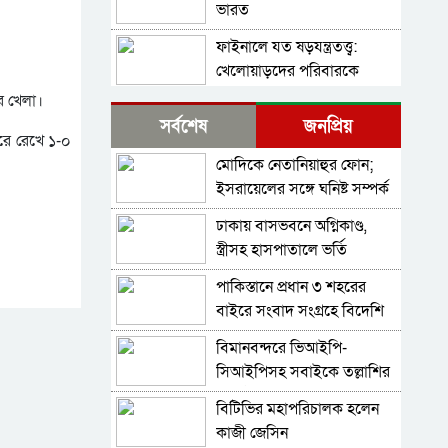
ভারত
ফাইনালে যত ষড়যন্ত্রতত্ত্ব:
খেলোয়াড়দের পরিবারকে
হুমকি, ফিফা-উয়েফার
র খেলা।
বিশ্বকাপের ফাইনালে হেরে
সমঝোতা
সর্বশেষ
জনপ্রিয়
ভেঙে পড়া মেসিকে স্ত্রীর বার্তা
ে রেখে ১-০
মোদিকে নেতানিয়াহুর ফোন;
থিয়াগো মেসিতে স্বপ্ন
ইসরায়েলের সঙ্গে ঘনিষ্ট সম্পর্ক
আর্জেন্টিনার
গড়তে চায় ভারত
ঢাকায় বাসভবনে অগ্নিকাণ্ড,
মেসিকে বিশ্বকাপের সেরা
স্ত্রীসহ হাসপাতালে ভর্তি
ফুটবলার ঘোষণা
পাকিস্তান হাইকমিশনার
আইএফএফএইচএসের
পাকিস্তানে প্রধান ৩ শহরের
বিশ্বকাপের ফাইনালে লাল কার্ড
বাইরে সংবাদ সংগ্রহে বিদেশি
দেখা ফার্নান্দেজের আবেগঘন
গণমাধ্যমের ওপর বিধিনিষেধ
বার্তা
বিমানবন্দরে ভিআইপি-
এবার মেসিদের জন্য দি
সিআইপিসহ সবাইকে তল্লাশির
মারিয়ার বার্তা
নির্দেশ
বিটিভির মহাপরিচালক হলেন
বিবিসি বাংলার প্রতিবেদন;
কাজী জেসিন
মেসির সাথে প্রতারণা,