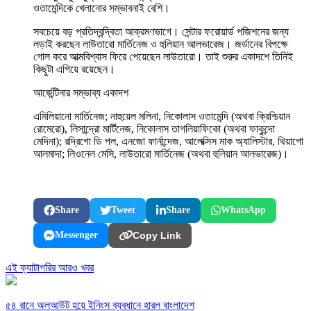
ওতামেন্দিকে খেলানোর সম্ভাবনাই বেশি।
সবচেয়ে বড় প্রতিদ্বন্দ্বিতা আক্রমণভাগে। সেন্টার ফরোয়ার্ড পজিশনের জন্য
লড়াই করছেন লাউতারো মার্তিনেজ ও হুলিয়ান আলভারেজ। জর্ডানের বিপক্ষে
গোল করে আত্মবিশ্বাস ফিরে পেয়েছেন লাউতারো। তাই শুরুর একাদশে তিনিই
কিছুটা এগিয়ে রয়েছেন।
আর্জেন্টিনার সম্ভাব্য একাদশ
এমিলিয়ানো মার্তিনেজ; নাহুয়েল মলিনা, নিকোলাস ওতামেন্দি (অথবা ক্রিশ্চিয়ান
রোমেরো), লিসান্দ্রো মার্টিনেজ, নিকোলাস তাগলিয়াফিকো (অথবা ফাকুন্দো
মেদিনা); রদ্রিগো ডি পল, এনজো ফার্নান্দেজ, আলেক্সিস মাক অ্যালিস্টার, থিয়াগো
আলমাদা; লিওনেল মেসি, লাউতারো মার্তিনেজ (অথবা হুলিয়ান আলভারেজ)।
Share
Tweet
Share
WhatsApp
Messenger
Copy Link
এই ক্যাটাগরির আরও খবর
৫৪ রানে অলআউট হয়ে ইনিংস ব্যবধানে হারল বাংলাদেশ