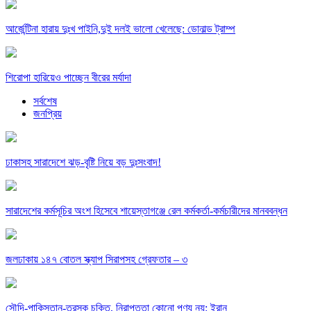
আর্জেন্টিনা হারায় দুঃখ পাইনি,দুই দলই ভালো খেলেছে: ডোনাল্ড ট্রাম্প
শিরোপা হারিয়েও পাচ্ছেন বীরের মর্যাদা
সর্বশেষ
জনপ্রিয়
ঢাকাসহ সারাদেশে ঝড়-বৃষ্টি নিয়ে বড় দুঃসংবাদ!
সারাদেশের কর্মসূচির অংশ হিসেবে শায়েস্তাগঞ্জে রেল কর্মকর্তা-কর্মচারীদের মানববন্ধন
জলঢাকায় ১৪৭ বোতল স্ক্যাপ সিরাপসহ গ্রেফতার – ৩
সৌদি-পাকিস্তান-তুরস্ক চুক্তি, নিরাপত্তা কোনো পণ্য নয়: ইরান