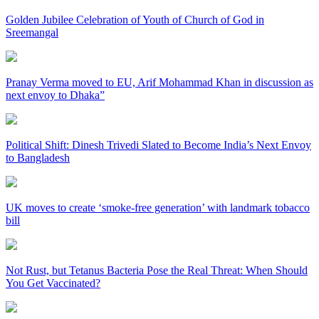
Golden Jubilee Celebration of Youth of Church of God in
Sreemangal
Pranay Verma moved to EU, Arif Mohammad Khan in discussion as
next envoy to Dhaka”
Political Shift: Dinesh Trivedi Slated to Become India’s Next Envoy
to Bangladesh
UK moves to create ‘smoke-free generation’ with landmark tobacco
bill
Not Rust, but Tetanus Bacteria Pose the Real Threat: When Should
You Get Vaccinated?