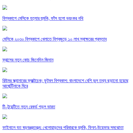
বিশ্বকাপে মেসিকে হত্যার হুমকি, ফাঁস হলো ভয়ংকর নথি
মেসিকে ২০৩০ বিশ্বকাপে খেলাতে বিশ্বজুড়ে ১০ লাখ স্বাক্ষরের প্রস্তাব
ফ্রান্সের নতুন কোচ জিনেদিন জিদান
রিউমর স্ক্যানারের ফ্যাক্টচেক; ফুটবল বিশ্বকাপ: বাংলাদেশে বেশি ভুল তথ্য ছড়ানো হয়েছে
আর্জেন্টিনাকে ঘিরে
টি–টুয়েন্টিতে নতুন রেকর্ড গড়ল ভারত
ফাইনালে যত ষড়যন্ত্রতত্ত্ব: খেলোয়াড়দের পরিবারকে হুমকি, ফিফা-উয়েফার সমঝোতা