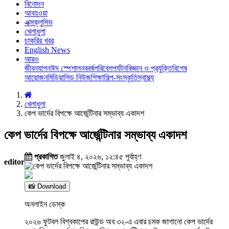
বিনোদন
আবহওয়া
এক্সক্লুসিভ
খেলাধুলা
চাকরির খবর
English News
আরও
জীবনযাপন
ঈদ স্পেশাল
নববর্ষ
পরিবেশ
পর্যটন
বিজ্ঞান ও প্রযুক্তি
বিশেষ
আয়োজন
মিডিয়া
লিড নিউজ
শিক্ষা
শিল্প-সংস্কৃতি
স্বাস্থ্য
খেলাধুলা
কেপ ভার্দের বিপক্ষে আর্জেন্টিনার সম্ভাব্য একাদশ
কেপ ভার্দের বিপক্ষে আর্জেন্টিনার সম্ভাব্য একাদশ
প্রকাশিত
জুলাই ৪, ২০২৬, ১২:৪৫ পূর্বাহ্ণ
editor
📸 Download
অনলাইন ডেস্ক
২০২৬ ফুটবল বিশ্বকাপের রাউন্ড অব ৩২-এ এবার চমক জাগানো কেপ ভার্দের