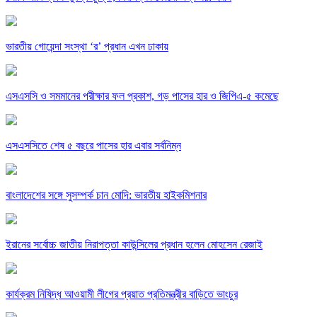
ভারতীয় গোয়েন্দা সংস্থা ‘র’ প্রধান এখন ঢাকায়
এসএসসি ও সমমানের পরীক্ষার ফল প্রকাশ, গড় পাসের হার ও জিপিএ-৫ কমেছে
এসএসসিতে শেষ ৫ বছরে পাসের হার এবার সর্বনিম্ন
বাংলাদেশের সঙ্গে সুসম্পর্ক চান মোদি: ভারতীয় হাইকমিশনার
ইরানের সর্বোচ্চ জাতীয় নিরাপত্তা কাউন্সিলের প্রধান হলেন মোহসেন রেজাই
কার্যক্রম নিষিদ্ধ আওয়ামী লীগের প্রয়াত প্রতিমন্ত্রীর বাড়িতে ভাংচুর