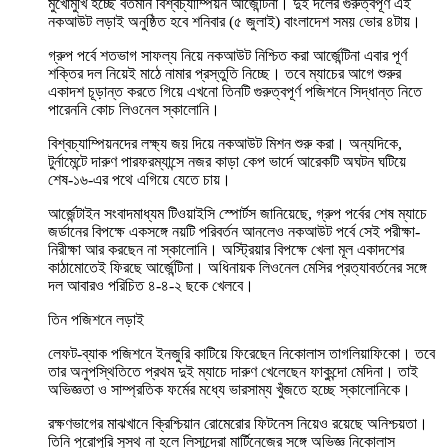
মুখোমুখি হচ্ছে বর্তমান বিশ্বচ্যাম্পিয়ন আর্জেন্টিনা। দুই দলের গুরুত্বপূর্ণ এই
নকআউট লড়াই অনুষ্ঠিত হবে শনিবার (৫ জুলাই) বাংলাদেশ সময় ভোর ৪টায়।
গ্রুপ পর্বে শতভাগ সাফল্য নিয়ে নকআউট নিশ্চিত করা আর্জেন্টিনা এবার পূর্ণ
শক্তির দল নিয়েই মাঠে নামার প্রস্তুতি নিচ্ছে। তবে ম্যাচের আগে শুরুর
একাদশ চূড়ান্ত করতে গিয়ে এখনো তিনটি গুরুত্বপূর্ণ পজিশনে সিদ্ধান্ত নিতে
পারেননি কোচ লিওনেল স্কালোনি।
বিশ্বচ্যাম্পিয়নদের লক্ষ্য জয় দিয়ে নকআউট মিশন শুরু করা। অন্যদিকে,
টুর্নামেন্টে দারুণ পারফরম্যান্সে নজর কাড়া কেপ ভার্দে আরেকটি অঘটন ঘটিয়ে
শেষ-১৬-এর পথে এগিয়ে যেতে চায়।
আর্জেন্টাইন সংবাদমাধ্যম টিওয়াইসি স্পোর্টস জানিয়েছে, গ্রুপ পর্বের শেষ ম্যাচে
জর্ডানের বিপক্ষে একসঙ্গে নয়টি পরিবর্তন আনলেও নকআউট পর্বে সেই পরীক্ষা-
নিরীক্ষা আর করছেন না স্কালোনি। অস্ট্রিয়ার বিপক্ষে খেলা মূল একাদশের
কাঠামোতেই ফিরছে আর্জেন্টিনা। অধিনায়ক লিওনেল মেসির প্রত্যাবর্তনের সঙ্গে
দল আবারও পরিচিত ৪-৪-২ ছকে খেলবে।
তিন পজিশনে লড়াই
লেফট-ব্যাক পজিশনে ইনজুরি কাটিয়ে ফিরেছেন নিকোলাস তাগলিয়াফিকো। তবে
তার অনুপস্থিতিতে প্রথম দুই ম্যাচে দারুণ খেলেছেন ফাকুন্দো মেদিনা। তাই
অভিজ্ঞতা ও সাম্প্রতিক ফর্মের মধ্যে ভারসাম্য খুঁজতে হচ্ছে স্কালোনিকে।
রক্ষণভাগের মাঝখানে ক্রিশ্চিয়ান রোমেরোর ফিটনেস নিয়েও রয়েছে অনিশ্চয়তা।
তিনি পুরোপুরি সুস্থ না হলে লিসান্দ্রো মার্টিনেজের সঙ্গে অভিজ্ঞ নিকোলাস