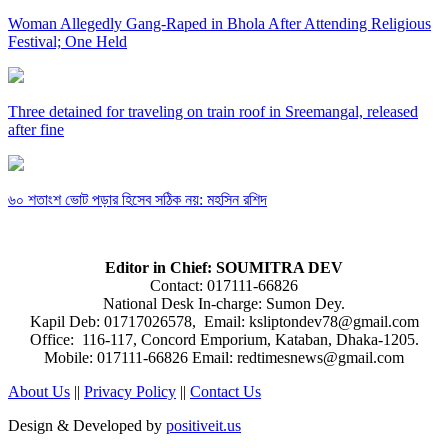
Woman Allegedly Gang-Raped in Bhola After Attending Religious
Festival; One Held
Three detained for traveling on train roof in Sreemangal, released
after fine
৬০ শতাংশ ভোট পড়ার হিসেব সঠিক নয়: মহসিন রশিদ
Editor in Chief: SOUMITRA DEV
Contact: 017111-66826
National Desk In-charge: Sumon Dey.
Kapil Deb: 01717026578, Email: ksliptondev78@gmail.com
Office: 116-117, Concord Emporium, Kataban, Dhaka-1205.
Mobile: 017111-66826 Email: redtimesnews@gmail.com
About Us
||
Privacy Policy
||
Contact Us
Design & Developed by
positiveit.us