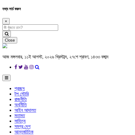
তথ্য সার্চ করুন
×
Close
আজ মঙ্গলবার, ১১ই আগস্ট, ২০২৬ খ্রিস্টাব্দ, ২৭শে শ্রাবণ, ১৪৩৩ বঙ্গাব্দ
প্রচ্ছদ
টপ স্টোরি
রাজনীতি
অর্থনীতি
আইন আদালত
মতামত
সাহিত্য
সমগ্র দেশ
আন্তর্জাতিক