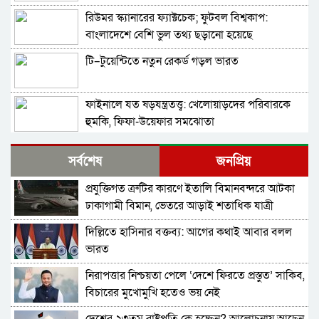
রিউমর স্ক্যানারের ফ্যাক্টচেক; ফুটবল বিশ্বকাপ:
বাংলাদেশে বেশি ভুল তথ্য ছড়ানো হয়েছে
আর্জেন্টিনাকে ঘিরে
টি–টুয়েন্টিতে নতুন রেকর্ড গড়ল ভারত
ফাইনালে যত ষড়যন্ত্রতত্ত্ব: খেলোয়াড়দের পরিবারকে
হুমকি, ফিফা-উয়েফার সমঝোতা
বিশ্বকাপের ফাইনালে হেরে ভেঙে পড়া মেসিকে স্ত্রীর
সর্বশেষ
জনপ্রিয়
বার্তা
প্রযুক্তিগত ত্রুটির কারণে ইতালি বিমানবন্দরে আটকা
থিয়াগো মেসিতে স্বপ্ন আর্জেন্টিনার
ঢাকাগামী বিমান, ভেতরে আড়াই শতাধিক যাত্রী
দিল্লিতে হাসিনার বক্তব্য: আগের কথাই আবার বলল
মেসিকে বিশ্বকাপের সেরা ফুটবলার ঘোষণা
ভারত
আইএফএফএইচএসের
নিরাপত্তার নিশ্চয়তা পেলে ‘দেশে ফিরতে প্রস্তুত’ সাকিব,
বিশ্বকাপের ফাইনালে লাল কার্ড দেখা ফার্নান্দেজের
বিচারের মুখোমুখি হতেও ভয় নেই
আবেগঘন বার্তা